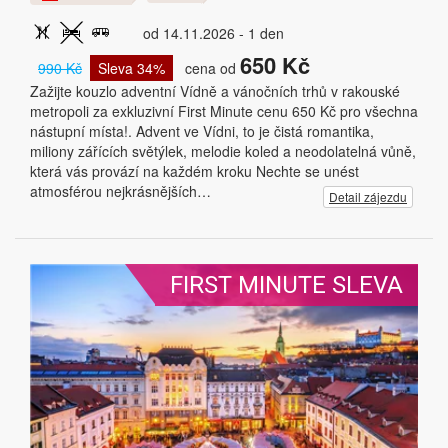
od 14.11.2026 - 1 den
650 Kč
990 Kč
Sleva 34%
cena od
Zažijte kouzlo adventní Vídně a vánočních trhů v rakouské
metropoli za exkluzivní First Minute cenu 650 Kč pro všechna
nástupní místa!. Advent ve Vídni, to je čistá romantika,
miliony zářících světýlek, melodie koled a neodolatelná vůně,
která vás provází na každém kroku Nechte se unést
atmosférou nejkrásnějších…
Detail zájezdu
FIRST MINUTE SLEVA