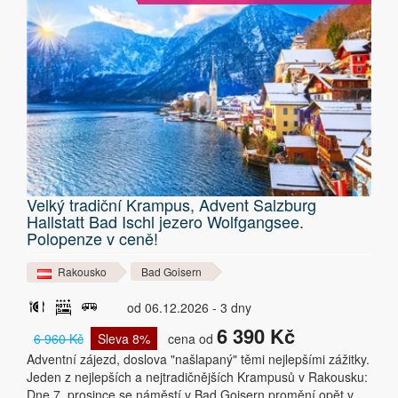
Velký tradiční Krampus, Advent Salzburg
Hallstatt Bad Ischl jezero Wolfgangsee.
Polopenze v ceně!
Rakousko
Bad Goisern
od 06.12.2026 - 3 dny
6 390 Kč
6 960 Kč
Sleva 8%
cena od
Adventní zájezd, doslova "našlapaný" těmi nejlepšími zážitky.
Jeden z nejlepších a nejtradičnějších Krampusů v Rakousku:
Dne 7. prosince se náměstí v Bad Goisern promění opět v