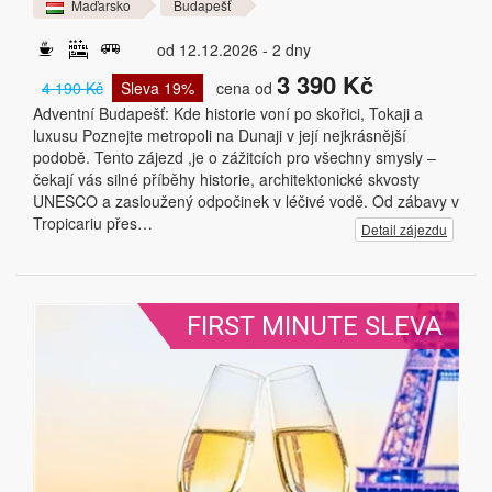
Maďarsko
Budapešť
od 12.12.2026 - 2 dny
3 390 Kč
4 190 Kč
Sleva 19%
cena od
Adventní Budapešť: Kde historie voní po skořici, Tokaji a
luxusu Poznejte metropoli na Dunaji v její nejkrásnější
podobě. Tento zájezd ,je o zážitcích pro všechny smysly –
čekají vás silné příběhy historie, architektonické skvosty
UNESCO a zasloužený odpočinek v léčivé vodě. Od zábavy v
Tropicariu přes…
Detail zájezdu
FIRST MINUTE SLEVA