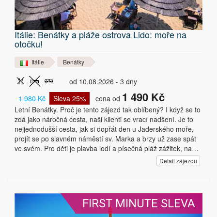
Itálie: Benátky a pláže ostrova Lido: moře na
otočku!
Itálie
Benátky
od 10.08.2026 - 3 dny
1 490 Kč
1 980 Kč
Sleva 25%
cena od
Letní Benátky. Proč je tento zájezd tak oblíbený? I když se to
zdá jako náročná cesta, naši klienti se vrací nadšení. Je to
nejjednodušší cesta, jak si dopřát den u Jaderského moře,
projít se po slavném náměstí sv. Marka a brzy už zase spát
ve svém. Pro děti je plavba lodí a písečná pláž zážitek, na…
Detail zájezdu
FIRST MINUTE SLEVA