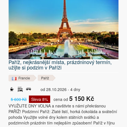
Paříž, nejkrásnější místa, prázdninový termín,
užijte si podzim v Paříži
Francie
Paříž
od 28.10.2026 - 4 dny
5 150 Kč
5 600 Kč
Sleva 8%
cena od
VYUŽIJTE DNY VOLNA a navštivte s námi překrásnou
PAŘÍŽ! Podzimní Paříž: Zlaté listí, horká čokoláda a sváteční
pohoda Využijte volné dny kolem státních svátků a
podzimních prázdnin tím nejlepším způsobem! Paříž v říjnu