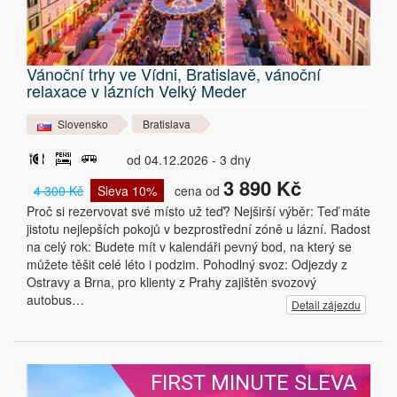
Vánoční trhy ve Vídni, Bratislavě, vánoční
relaxace v lázních Velký Meder
Slovensko
Bratislava
od 04.12.2026 - 3 dny
3 890 Kč
4 300 Kč
Sleva 10%
cena od
Proč si rezervovat své místo už teď? Nejširší výběr: Teď máte
jistotu nejlepších pokojů v bezprostřední zóně u lázní. Radost
na celý rok: Budete mít v kalendáři pevný bod, na který se
můžete těšit celé léto i podzim. Pohodlný svoz: Odjezdy z
Ostravy a Brna, pro klienty z Prahy zajištěn svozový
autobus…
Detail zájezdu
FIRST MINUTE SLEVA