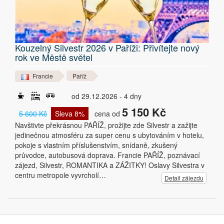
Kouzelný Silvestr 2026 v Paříži: Přivítejte nový
rok ve Městě světel
Francie
Paříž
od 29.12.2026 - 4 dny
5 150 Kč
5 600 Kč
Sleva 8%
cena od
Navštivte překrásnou PAŘÍŽ, prožijte zde Silvestr a zažijte
jedinečnou atmosféru za super cenu s ubytováním v hotelu,
pokoje s vlastním příslušenstvím, snídaně, zkušený
průvodce, autobusová doprava. Francie PAŘÍŽ, poznávací
zájezd, Silvestr, ROMANTIKA a ZÁŽITKY! Oslavy Silvestra v
centru metropole vyvrcholí…
Detail zájezdu