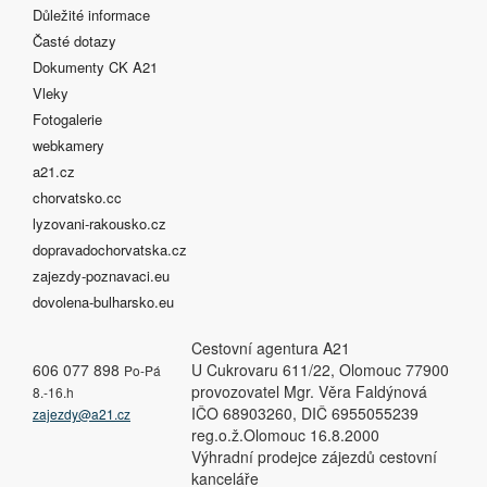
Důležité informace
Časté dotazy
Dokumenty CK A21
Vleky
Fotogalerie
webkamery
a21.cz
chorvatsko.cc
lyzovani-rakousko.cz
dopravadochorvatska.cz
zajezdy-poznavaci.eu
dovolena-bulharsko.eu
Cestovní agentura A21
606 077 898
U Cukrovaru 611/22, Olomouc 77900
Po-Pá
provozovatel Mgr. Věra Faldýnová
8.-16.h
IČO 68903260, DIČ 6955055239
zajezdy@a21.cz
reg.o.ž.Olomouc 16.8.2000
Výhradní prodejce zájezdů cestovní
kanceláře