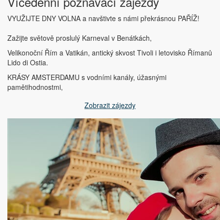
Vícedenní poznávací zájezdy
VYUŽIJTE DNY VOLNA a navštivte s námi překrásnou PAŘÍŽ!
Zažijte světově proslulý Karneval v Benátkách,
Velikonoční Řím a Vatikán, antický skvost Tivoli i letovisko Římanů
Lido di Ostia.
KRÁSY AMSTERDAMU s vodními kanály, úžasnými
pamětihodnostmi,
Zobrazit zájezdy