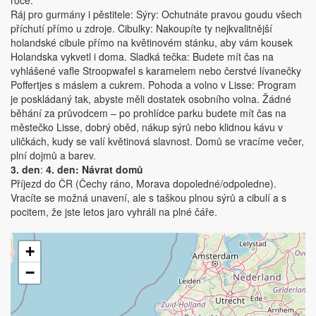
Ráj pro gurmány i pěstitele: Sýry: Ochutnáte pravou goudu všech
příchutí přímo u zdroje. Cibulky: Nakoupíte ty nejkvalitnější
holandské cibule přímo na květinovém stánku, aby vám kousek
Holandska vykvetl i doma. Sladká tečka: Budete mít čas na
vyhlášené vafle Stroopwafel s karamelem nebo čerstvé lívanečky
Poffertjes s máslem a cukrem. Pohoda a volno v Lisse: Program
je poskládaný tak, abyste měli dostatek osobního volna. Žádné
běhání za průvodcem – po prohlídce parku budete mít čas na
městečko Lisse, dobrý oběd, nákup sýrů nebo klidnou kávu v
uličkách, kudy se valí květinová slavnost. Domů se vracíme večer,
plní dojmů a barev.
3. den
:
4. den: Návrat domů
Příjezd do ČR (Čechy ráno, Morava dopoledné/odpoledne).
Vracíte se možná unavení, ale s taškou plnou sýrů a cibulí a s
pocitem, že jste letos jaro vyhráli na plné čáře.
+
−