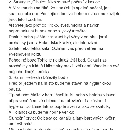
2. Strategie „Cibule“: Nizozemské počasí v kostce
V Nizozemsku se říká, že neexistuje špatné počasí, jen
špatné oblečení. Počítejte s tím, že během dvou dnů zažijete
jaro, léto i podzim.
Vrstvěte jako profíci: Tričko, svetr/mikina a navrch
nepromokavá bunda nebo stylový trenčkot.
Deštník nebo pláštěnka: Musí být vždy v batohu! jarní
přeháňky jsou v Holandsku krátké, ale intenzivní.
Šátek nebo lehká šála: Ochrání vás před větrem na
Květinovém korzu.
Pohodlné boty: Tohle je nejdůležitější bod. Čekají nás
procházky a klidně i kilometry mezi květinami. Vsaďte na své
nejpohodlnější tenisky.
3. Ranní Refresh (Důležitý bod!)
Před příjezdem na místo budeme stavět na hygienickou
pauzu.
Tip od nás: Mějte v horní části kufru nebo v batohu v buse
připravené čerstvé oblečení na převlečení a základní
hygienu. Do Lisse tak vstoupíte svěží a jako ze škatulky!
V Holandsku budeme hodně venku:
Sluneční brýle: Odlesky od kanálů a lány barevných květin
umí být ostré.
Místo v batohu: Nechte si v něm prostor na nákup goudy,