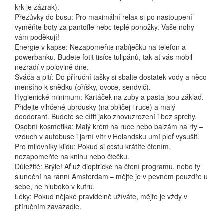
krk je zázrak).
Přezůvky do busu: Pro maximální relax si po nastoupení
vyměňte boty za pantofle nebo teplé ponožky. Vaše nohy
vám poděkují!
Energie v kapse: Nezapomeňte nabíječku na telefon a
powerbanku. Budete fotit tisíce tulipánů, tak ať vás mobil
nezradí v polovině dne.
Sváča a pití: Do příruční tašky si sbalte dostatek vody a něco
menšího k snědku (oříšky, ovoce, sendvič).
Hygienické minimum: Kartáček na zuby a pasta jsou základ.
Přidejte vlhčené ubrousky (na obličej i ruce) a malý
deodorant. Budete se cítit jako znovuzrození i bez sprchy.
Osobní kosmetika: Malý krém na ruce nebo balzám na rty –
vzduch v autobuse i jarní vítr v Holandsku umí pleť vysušit.
Pro milovníky klidu: Pokud si cestu krátíte čtením,
nezapomeňte na knihu nebo čtečku.
Důležité: Brýle! Ať už dioptrické na čtení programu, nebo ty
sluneční na ranní Amsterdam – mějte je v pevném pouzdře u
sebe, ne hluboko v kufru.
Léky: Pokud nějaké pravidelně užíváte, mějte je vždy v
příručním zavazadle.