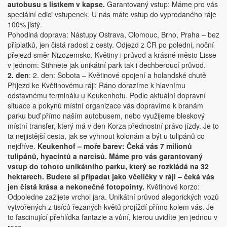
autobusu s lístkem v kapse.
Garantovaný vstup: Máme pro vás
speciální edici vstupenek. U nás máte vstup do vyprodaného ráje
100% jistý.
Pohodlná doprava: Nástupy Ostrava, Olomouc, Brno, Praha – bez
příplatků, jen čistá radost z cesty. Odjezd z ČR po poledni, noční
přejezd směr Nizozemsko. Květiny i průvod a krásné město Lisse
v jednom: Stihnete jak unikátní park tak i dechberoucí průvod.
2. den
: 2. den: Sobota – Květinové opojení a holandské chutě
Příjezd ke Květinovému ráji: Ráno dorazíme k hlavnímu
odstavnému terminálu u Keukenhofu. Podle aktuální dopravní
situace a pokynů místní organizace vás dopravíme k branám
parku buď přímo naším autobusem, nebo využijeme bleskový
místní transfer, který má v den Korza přednostní právo jízdy. Je to
ta nejjistější cesta, jak se vyhnout kolonám a být u tulipánů co
nejdříve.
Keukenhof – moře barev: Čeká vás 7 milionů
tulipánů, hyacintů a narcisů. Máme pro vás garantovaný
vstup do tohoto unikátního parku, který se rozkládá na 32
hektarech. Budete si připadat jako včeličky v ráji – čeká vás
jen čistá krása a nekonečné fotopointy.
Květinové korzo:
Odpoledne zažijete vrchol jara. Unikátní průvod alegorických vozů
vytvořených z tisíců řezaných květů projíždí přímo kolem vás. Je
to fascinující přehlídka fantazie a vůní, kterou uvidíte jen jednou v
roce.