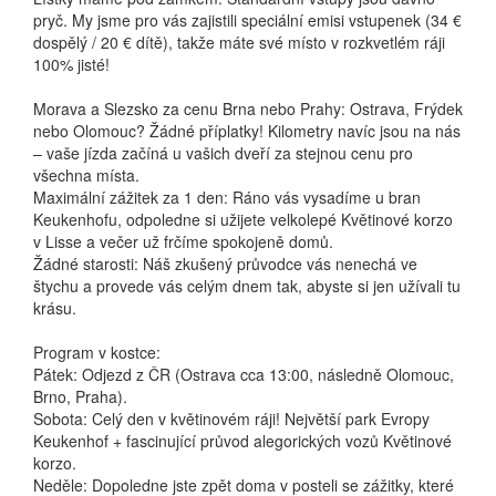
pryč. My jsme pro vás zajistili speciální emisi vstupenek (34 €
dospělý / 20 € dítě), takže máte své místo v rozkvetlém ráji
100% jisté!
Morava a Slezsko za cenu Brna nebo Prahy: Ostrava, Frýdek
nebo Olomouc? Žádné příplatky! Kilometry navíc jsou na nás
– vaše jízda začíná u vašich dveří za stejnou cenu pro
všechna místa.
Maximální zážitek za 1 den: Ráno vás vysadíme u bran
Keukenhofu, odpoledne si užijete velkolepé Květinové korzo
v Lisse a večer už frčíme spokojeně domů.
Žádné starosti: Náš zkušený průvodce vás nenechá ve
štychu a provede vás celým dnem tak, abyste si jen užívali tu
krásu.
Program v kostce:
Pátek: Odjezd z ČR (Ostrava cca 13:00, následně Olomouc,
Brno, Praha).
Sobota: Celý den v květinovém ráji! Největší park Evropy
Keukenhof + fascinující průvod alegorických vozů Květinové
korzo.
Neděle: Dopoledne jste zpět doma v posteli se zážitky, které