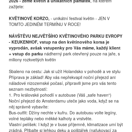
2026 - země květin a unikátních památek
, na kterém
zažijete:
KVĚTINOVÉ KORZO,
- unikátní festival květin - JEN V
TOMTO JEDINÉM TERMÍNU V ROCE!
NÁVŠTĚVU NEJVĚTŠÍHO KVĚTINOVÉHO PARKU EVROPY
- KEUKENHOF, vstup na den květinového korsa je
vyprodán, avšak vstupenky pro Vás máme, každý klient
= vstup do parku
nádherný park otevřený pouze na jaře, s
miliony rozkvetlých květin
Sbaleno na cestu: Jak si užít Holandsko v pohodě a ve stylu
Příprava je základ! Aby vás nepřekvapil noční přejezd ani
náladové nizozemské počasí, připravili jsme pro vás tento
seznam nezbytností:
1. Pro královské pohodlí v autobuse (Váš „safe haven“)
Noční přejezd do Amsterdamu uteče jako voda, když se na
něj správně vybavíte:
Bus-outfit: Džíny nechte v kufru. Do autobusu volte legíny,
volné tepláky nebo měkké kalhoty a vrstvěte.
Vlastní pelíšek: I když je v buse příjemně, klimatizace umí být
zrádná. Přibalte si lehkou deku a polštářek (nafukovací za