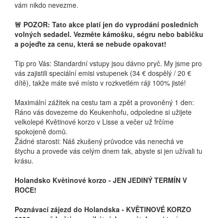
vám nikdo nevezme.
🚨 POZOR: Tato akce platí jen do vyprodání posledních
volných sedadel. Vezměte kámošku, ségru nebo babičku
a pojeďte za cenu, která se nebude opakovat!
Tip pro Vás: Standardní vstupy jsou dávno pryč. My jsme pro
vás zajistili speciální emisi vstupenek (34 € dospělý / 20 €
dítě), takže máte své místo v rozkvetlém ráji 100% jisté!
Maximální zážitek na cestu tam a zpět a provoněný 1 den:
Ráno vás dovezeme do Keukenhofu, odpoledne si užijete
velkolepé Květinové korzo v Lisse a večer už frčíme
spokojeně domů.
Žádné starosti: Náš zkušený průvodce vás nenechá ve
štychu a provede vás celým dnem tak, abyste si jen užívali tu
krásu.
Holandsko Květinové korzo - JEN JEDINÝ TERMÍN V
ROCE!
Poznávací zájezd do Holandska - KVĚTINOVÉ KORZO