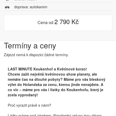
doprava: autokarem
2 790 Kč
Cena od
Termíny a ceny
Zájezd nemá k dispozici žádné termíny.
LAST MINUTE Keukenhof a Květinové korzo!
Chcete zažít největší květinovou show planety, ale
nemáte čas na dlouhé pobyty? Máme pro vás bleskový
výlet do Holandska za cenu, kterou jinde nenajdete. A
co víc – máme pro vás i lístky do Keukenhofu, který je
zcela vyprodaný!
Proč vyrazit právě s námi?
Lístky máme pod zámkem: Standardní vstupy jsou dávno