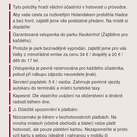
Tyto položky hradí všichni účastníci v hotovosti u průvodce.
Aby vaše cesta za rozkvetlým Holandskem proběhla hladce
a bez front, zajistili jsme vše podstatné předem. Na místě si
doplatíte:
Garantovaná vstupenka do parku Keukenhof (Zajištěno pro
každého):
Protože je park beznadějně vyprodán, zajistili jsme pro vás
lístky z mimořádné emise za cenu 34 € / dospělý a 20 € /
děti do 17 let.
(Vstupenka je pevně rezervována pro každého účastníka,
pokud při nákupu zájezdu neuvedete jinak).
Servisní poplatek: 5 € / osoba. Zahrnuje povinné vjezdy
autokaru do terminálů a místní turistické taxy.
Kapesné: Dle vlastního uvážení na občerstvení a drobné
radosti během dne.
⚠️ Důležité upozornění k platbám:
Nizozemsko je lídrem v bezhotovostních platbách. Na
mnoha místech (včetně obchodů a bister) nelze platit
hotovostí, ale pouze platební kartou. Nezapomeňte si proto
vzít kartu s sebou (ideálně i nahranou v mobilu či