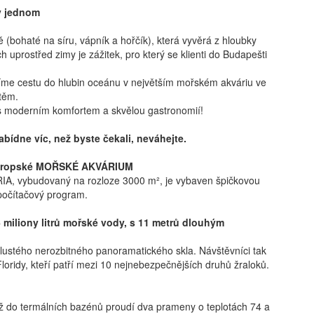
 v jednom
 (bohaté na síru, vápník a hořčík), která vyvěrá z hloubky
prostřed zimy je zážitek, pro který se klienti do Budapešti
zíme cestu do hlubin oceánu v největším mořském akváriu ve
těm.
e s moderním komfortem a skvělou gastronomií!
ídne víc, než byste čekali, neváhejte.
doevropské MOŘSKÉ AKVÁRIUM
IA, vybudovaný na rozloze 3000 m², je vybaven špičkovou
 počítačový program.
,6 miliony litrů mořské vody, s 11 metrů dlouhým
tlustého nerozbitného panoramatického skla. Návštěvníci tak
loridy, kteří patří mezi 10 nejnebezpečnějších druhů žraloků.
emž do termálních bazénů proudí dva prameny o teplotách 74 a