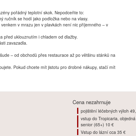
azény pořádný teplotní skok. Nepodceňte to:
ý ručník se hodí jako podložka nebo na vlasy.
t venkem v mrazu jen v plavkách není nic příjemného – v
ás před uklouznutím i chladem od dlažby.
ásti zavazadla.
 všude – od obchodů přes restaurace až po většinu stánků na
ujete. Pokud chcete mít jistotu pro drobné nákupy, stačí mít
Cena nezahrnuje
pojištění léčebných výloh 49
vstup do Tropicaria, objedn
senior (65+) 10 €
Vstup do lázní cca 35 €