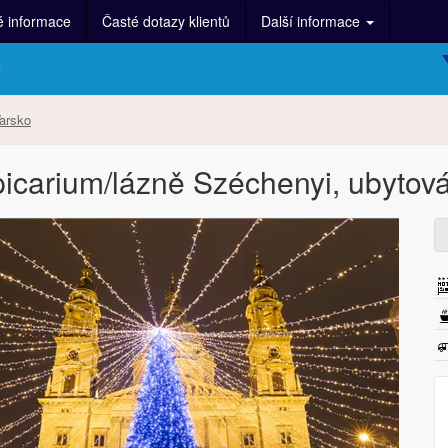
é informace
Časté dotazy klientů
Další informace
y
arsko
picarium/lázně Széchenyi, ubytová