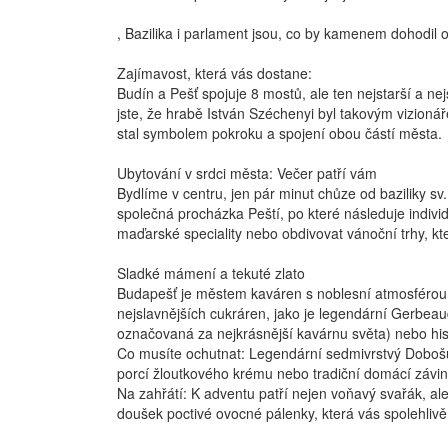
, Bazilika i parlament jsou, co by kamenem dohodil
Zajímavost, která vás dostane:
Budín a Pešť spojuje 8 mostů, ale ten nejstarší a n
jste, že hrabě István Széchenyi byl takovým vizioná
stal symbolem pokroku a spojení obou částí města.
Ubytování v srdci města: Večer patří vám
Bydlíme v centru, jen pár minut chůze od baziliky s
společná procházka Peští, po které následuje individ
maďarské speciality nebo obdivovat vánoční trhy, k
Sladké mámení a tekuté zlato
Budapešť je městem kaváren s noblesní atmosférou
nejslavnějších cukráren, jako je legendární Gerbe
označovaná za nejkrásnější kavárnu světa) nebo his
Co musíte ochutnat: Legendární sedmivrstvý Doboš
porcí žloutkového krému nebo tradiční domácí závin
Na zahřátí: K adventu patří nejen voňavý svařák, ale
doušek poctivé ovocné pálenky, která vás spolehlivě 