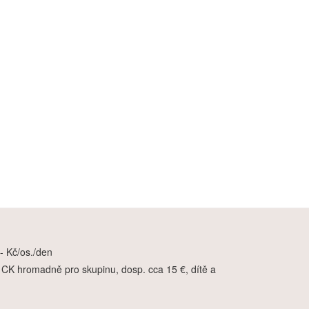
,- Kč/os./den
á CK hromadně pro skupinu, dosp. cca 15 €, dítě a