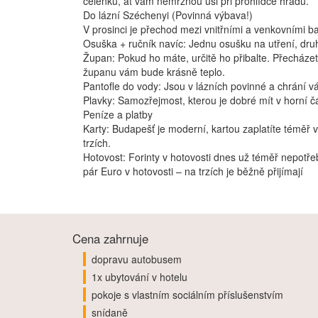
čelenku, ať vám nemrznou uši při prohlídce hradu.
Do lázní Széchenyi (Povinná výbava!)
V prosinci je přechod mezi vnitřními a venkovními b
Osuška + ručník navíc: Jednu osušku na utření, druh
Župan: Pokud ho máte, určitě ho přibalte. Přecháze
županu vám bude krásně teplo.
Pantofle do vody: Jsou v lázních povinné a chrání v
Plavky: Samozřejmost, kterou je dobré mít v horní č
Peníze a platby
Karty: Budapešť je moderní, kartou zaplatíte téměř
trzích.
Hotovost: Forinty v hotovosti dnes už téměř nepotřeb
pár Euro v hotovosti – na trzích je běžně přijímají
Cena zahrnuje
dopravu autobusem
1x ubytování v hotelu
pokoje s vlastním sociálním příslušenstvím
snídaně