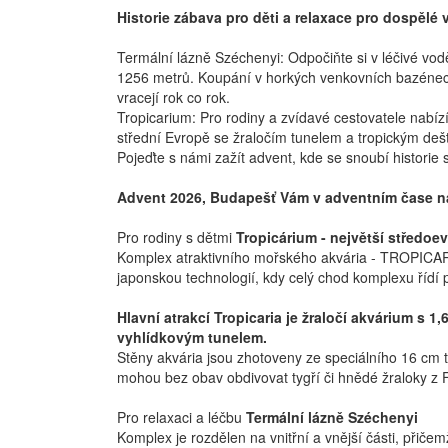
Historie zábava pro děti a relaxace pro dospělé
Termální lázně Széchenyi: Odpočiňte si v léčivé vodě
1256 metrů. Koupání v horkých venkovních bazénech u
vracejí rok co rok.
Tropicarium: Pro rodiny a zvídavé cestovatele nabí
střední Evropě se žraločím tunelem a tropickým deš
Pojeďte s námi zažít advent, kde se snoubí histori
Advent 2026, Budapešť Vám v adventním čase nab
Pro rodiny s dětmi
Tropicárium - největší stře
Komplex atraktivního mořského akvária - TROPICAR
japonskou technologií, kdy celý chod komplexu řídí
Hlavní atrakcí Tropicaria je žraločí akvárium s 1
vyhlídkovým tunelem.
Stěny akvária jsou zhotoveny ze speciálního 16 cm 
mohou bez obav obdivovat tygří či hnědé žraloky z F
Pro relaxaci a léčbu
Termální lázně Széchenyi
Komplex je rozdělen na vnitřní a vnější části, přič