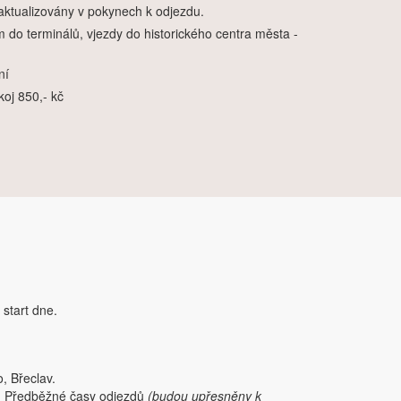
 aktualizovány v pokynech k odjezdu.
m do terminálů, vjezdy do historického centra města -
ní
koj 850,- kč
start dne.
, Břeclav.
a. Předběžné časy odjezdů
(budou upřesněny k