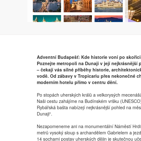
Adventní Budapešť: Kde historie voní po skořici
Poznejte metropoli na Dunaji v její nejkrásnější
– čekají vás silné příběhy historie, architekto
vodě. Od zábavy v Tropicariu přes nekonečné 
moderním hotelu přímo v centru dění.
Po stopách uherských králů a velkorysých mecenáš
Naši cestu zahájíme na Budínském vršku (UNESCO)
Rybářská bašta nabízejí nejkrásnější pohled na měst
Dunaji“.
Nezapomeneme ani na monumentální Náměstí Hrdinů
metrů vysoký sloup s archandělem Gabrielem a jezde
14 sochami postav uherských dějin je skutečnou uče