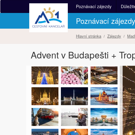
Poznávací zájezdy
Důležit
Poznávací zájezd
Hlavní stránka
Zájezdy
Maď
Advent v Budapešti + Tro