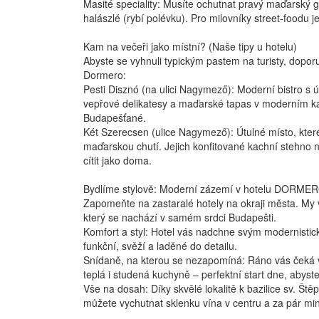
Masité speciality: Musíte ochutnat pravý maďarský gu
halászlé (rybí polévku). Pro milovníky street-foodu
Kam na večeři jako místní? (Naše tipy u hotelu)
Abyste se vyhnuli typickým pastem na turisty, dopo
Dormero:
Pesti Disznó (na ulici Nagymező): Moderní bistro s
vepřové delikatesy a maďarské tapas v moderním kabá
Budapešťané.
Két Szerecsen (ulice Nagymező): Útulné místo, které
maďarskou chutí. Jejich konfitované kachní stehno n
cítit jako doma.
Bydlíme stylově: Moderní zázemí v hotelu DORME
Zapomeňte na zastaralé hotely na okraji města. M
který se nachází v samém srdci Budapešti.
Komfort a styl: Hotel vás nadchne svým modernistic
funkční, svěží a laděné do detailu.
Snídaně, na kterou se nezapomíná: Ráno vás čeká v
teplá i studená kuchyně – perfektní start dne, abyst
Vše na dosah: Díky skvělé lokalitě k bazilice sv. Št
můžete vychutnat sklenku vína v centru a za pár min