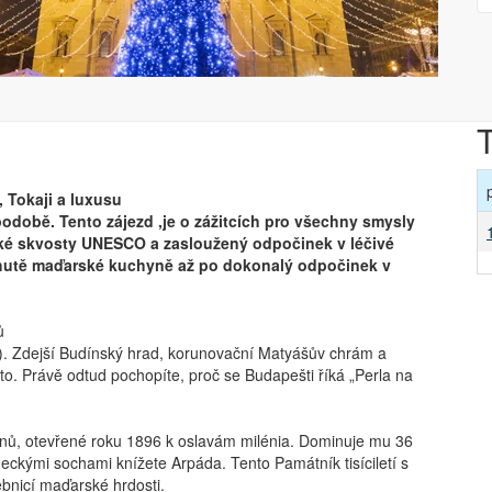
, Tokaji a luxusu
 podobě. Tento zájezd ,je o zážitcích pro všechny smysly
nické skvosty UNESCO a zasloužený odpočinek v léčivé
chutě maďarské kuchyně až po dokonalý odpočinek v
ů
. Zdejší Budínský hrad, korunovační Matyášův chrám a
o. Právě odtud pochopíte, proč se Budapešti říká „Perla na
, otevřené roku 1896 k oslavám milénia. Dominuje mu 36
ckými sochami knížete Arpáda. Tento Památník tisíciletí s
bnicí maďarské hrdosti.