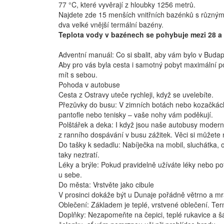
77 °C, které vyvěrají z hloubky 1256 metrů.
Najdete zde 15 menších vnitřních bazénků s různými
dva velké vnější termální bazény.
Teplota vody v bazénech se pohybuje mezi 28 a 
Adventní manuál: Co si sbalit, aby vám bylo v Budap
Aby pro vás byla cesta i samotný pobyt maximální po
mít s sebou.
Pohoda v autobuse
Cesta z Ostravy uteče rychleji, když se uvelebíte.
Přezůvky do busu: V zimních botách nebo kozačkách
pantofle nebo tenisky – vaše nohy vám poděkují.
Polštářek a deka: I když jsou naše autobusy moderní
z ranního dospávání v busu zážitek. Věci si můžete
Do tašky k sedadlu: Nabíječka na mobil, sluchátka, 
taky neztratí.
Léky a brýle: Pokud pravidelně užíváte léky nebo pot
u sebe.
Do města: Vrstvěte jako cibule
V prosinci dokáže být u Dunaje pořádně větrno a mr
Oblečení: Základem je teplé, vrstvené oblečení. Ter
Doplňky: Nezapomeňte na čepici, teplé rukavice a šá