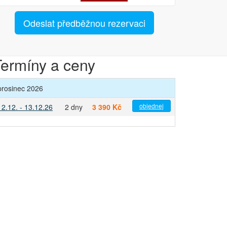
Odeslat předběžnou rezervaci
Termíny a ceny
prosinec 2026
objednej
12.12. - 13.12.26
2 dny
3 390 Kč