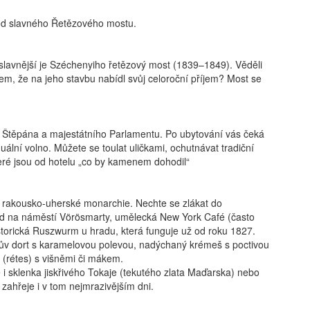
 od slavného Řetězového mostu.
ejslavnější je Széchenyiho řetězový most (1839–1849). Věděli
řem, že na jeho stavbu nabídl svůj celoroční příjem? Most se
v. Štěpána a majestátního Parlamentu. Po ubytování vás čeká
uální volno. Můžete se toulat uličkami, ochutnávat tradiční
teré jsou od hotelu „co by kamenem dohodil“
 rakousko-uherské monarchie. Nechte se zlákat do
aud na náměstí Vörösmarty, umělecká New York Café (často
torická Ruszwurm u hradu, která funguje už od roku 1827.
ův dort s karamelovou polevou, nadýchaný krémeš s poctivou
 (rétes) s višněmi či mákem.
 i sklenka jiskřivého Tokaje (tekutého zlata Maďarska) nebo
zahřeje i v tom nejmrazivějším dni.