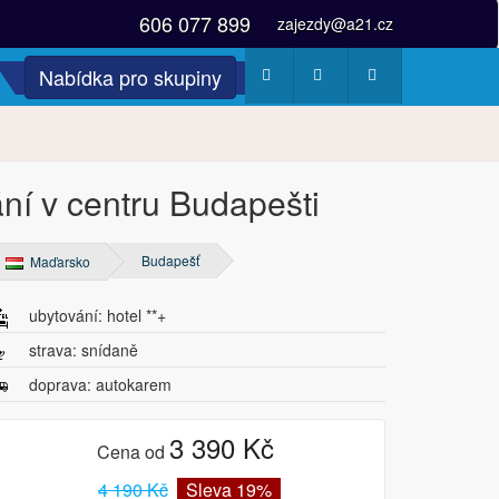
606 077 899
zajezdy@a21.cz
Nabídka pro skupiny
Počasí
Webkamery
Fotogalerie
ní v centru Budapešti
Budapešť
Maďarsko
ubytování: hotel **+
strava: snídaně
doprava: autokarem
3 390 Kč
Cena od
4 190 Kč
Sleva 19%