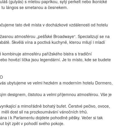
láš (gulyás) s mletou paprikou, sytý perkelt nebo ikonické
 je tu lángos se smetanou a česnekem.
ručujeme tato dvě místa v docházkové vzdálenosti od hotelu
 úžasnou atmosférou „pešťské Broadwaye“. Specializují se na
tě. Skvělá vína a poctivá kuchyně, kterou milují i mladí
 kombinuje atmosféru pařížského bistra s tradiční
ebo hovězí líčka jsou legendární. Je to místo, kde se budete
RO
y vás ubytujeme ve velmi hezkém a moderním hotelu Dormero,
kým designem, čistotou a velmi příjemnou atmosférou. Vše je
ynikající a mimořádně bohatý bufet. Čerstvé pečivo, ovoce,
e měli dost sil na prozkoumávání vánočních trhů.
ěpána i k Parlamentu dojdete pohodlně pěšky. Večer si tak
ut být zpět v pohodlí svého pokoje.