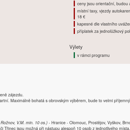
ceny jsou orientační, budou
místní taxy, vjezdy autokare
18 €
kapesné dle vlastního uváže
příplatek za jednolůžkový po
Výlety
v rámci programu
ceně zájezdu.
rtní. Maximálně bohatá s obrovským výběrem, bude to velmi příjemný 
, Rožnov, V.M. min. 10 os.)
- Hranice - Olomouc, Prostějov, Vyškov, Brno
 či Třinec jsou možná při nástupu alespoň 10 osob z jednotlivého míst