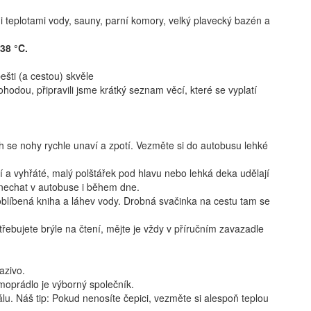
 teplotami vody, sauny, parní komory, velký plavecký bazén a
38 °C.
ešti (a cestou) skvěle
hodou, připravili jsme krátký seznam věcí, které se vyplatí
 se nohy rychle unaví a zpotí. Vezměte si do autobusu lehké
 a vyhřáté, malý polštářek pod hlavu nebo lehká deka udělají
 nechat v autobuse i během dne.
oblíbená kniha a láhev vody. Drobná svačinka na cestu tam se
řebujete brýle na čtení, mějte je vždy v příručním zavazadle
azivo.
moprádlo je výborný společník.
lu. Náš tip: Pokud nenosíte čepici, vezměte si alespoň teplou