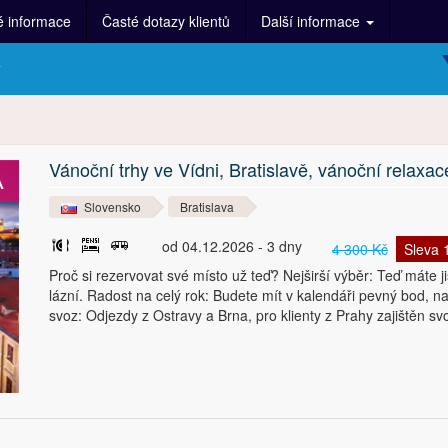
é informace
Časté dotazy klientů
Další informace
y
Vánoční trhy ve Vídni, Bratislavě, vánoční relaxa
A
Slovensko
Bratislava
od 04.12.2026 - 3 dny
4 300 Kč
Sleva
Proč si rezervovat své místo už teď? Nejširší výběr: Teď máte j
lázní. Radost na celý rok: Budete mít v kalendáři pevný bod, na
svoz: Odjezdy z Ostravy a Brna, pro klienty z Prahy zajištěn 