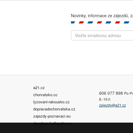
Novinky, informace ze zájezdů, z
a21.cz
606 077 898
Po-P
chorvatsko.cc
8.-16.h
lyzovani-rakousko.cz
zajezdy@a21.cz
dopravadochorvatska.cz
zajezdy-poznavaci.eu
dovolena-bulharsko.eu