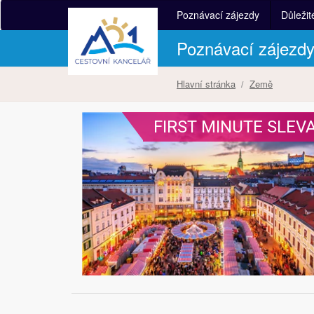
Poznávací zájezdy
Důležit
Poznávací zájezd
Hlavní stránka
Země
FIRST MINUTE SLEV