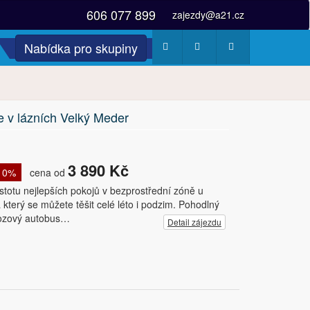
606 077 899
zajezdy@a21.cz
Nabídka pro skupiny
Počasí
Webkamery
Fotogalerie
ce v lázních Velký Meder
3 890 Kč
 10%
cena od
istotu nejlepších pokojů v bezprostřední zóně u
 který se můžete těšit celé léto i podzim. Pohodlný
svozový autobus…
Detail zájezdu