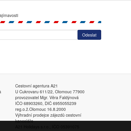
ajímavosti
Cestovní agentura A21
U Cukrovaru 611/22, Olomouc 77900
á
provozovatel Mgr. Věra Faldýnová
IČO 68903260, DIČ 6955055239
reg.o.ž.Olomouc 16.8.2000
Výhradní prodejce zájezdů cestovní
kanceláře
A21 Holidays s.r.o., IČO 05391075