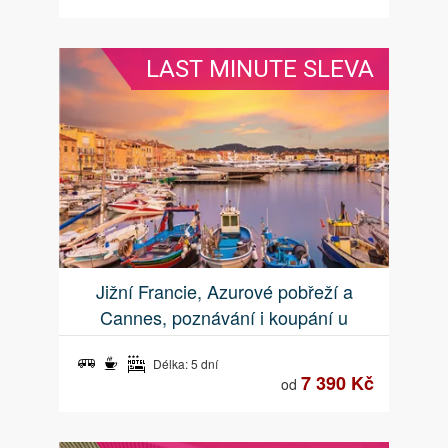
LAST MINUTE SLEVA
Jižní Francie, Azurové pobřeží a
Cannes, poznávání i koupání u
nejkrásnějších pláží
Délka: 5 dní
7 390 Kč
od