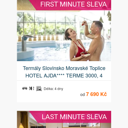
FIRST MINUTE SLEVA
Termály Slovinsko Moravské Toplice
HOTEL AJDA**** TERME 3000, 4
dny v luxusních lázních,relax a klid
Délka: 4 dny
7 690 Kč
od
LAST MINUTE SLEVA