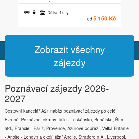
pohádkové zážitky
Délka: 4 dny
5 150 Kč
od
Zobrazit všechny
zájezdy
Poznávací zájezdy 2026-
2027
Cestovní kancelář A21 nabízí poznávací zájezdy po celé
Evropě. Poznávací okruhy Itálie - Toskánsko, Benátsko, Řím
atd., Francie - Paříž, Provence, Azurové pobřeží, Velká Británie
- Anglie - Londýn a okolí, jižní Anglie, Stratford n.A., Liverpool,