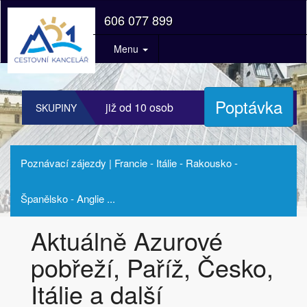
606 077 899
Menu
Poptávka
již od 10 osob
SKUPINY
Poznávací zájezdy | Francie - Itálie - Rakousko -
Španělsko - Anglie ...
Aktuálně Azurové
pobřeží, Paříž, Česko,
Itálie a další