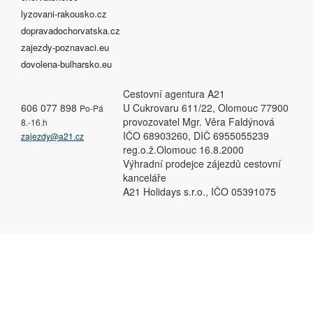
lyzovani-rakousko.cz
dopravadochorvatska.cz
zajezdy-poznavaci.eu
dovolena-bulharsko.eu
Cestovní agentura A21
606 077 898
U Cukrovaru 611/22, Olomouc 77900
Po-Pá
provozovatel Mgr. Věra Faldýnová
8.-16.h
IČO 68903260, DIČ 6955055239
zajezdy@a21.cz
reg.o.ž.Olomouc 16.8.2000
Výhradní prodejce zájezdů cestovní
kanceláře
A21 Holidays s.r.o., IČO 05391075