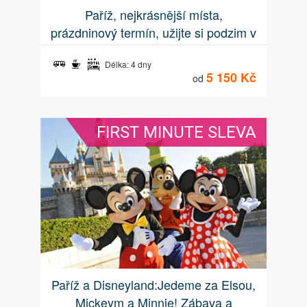
Paříž, nejkrásnější místa,
prázdninový termín, užijte si podzim v
Paříži
Délka: 4 dny
5 150 Kč
od
FIRST MINUTE SLEVA
Paříž a Disneyland:Jedeme za Elsou,
Mickeym a Minnie! Zábava a