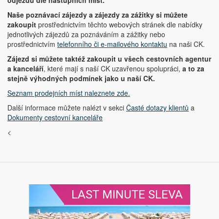
Naše poznávací zájezdy a zájezdy za zážitky si můžete
zakoupit
prostřednictvím těchto webových stránek dle nabídky
jednotlivých zájezdů za poznáváním a zážitky nebo
prostřednictvím
telefonního či e-mailového kontaktu
na naši CK.
Zájezd si můžete taktéž zakoupit u všech cestovních agentur
a kanceláří
, které mají s naší CK uzavřenou spolupráci,
a to za
stejně výhodných podmínek jako u naší CK.
Seznam prodejních míst naleznete zde.
Další informace můžete nalézt v sekci
Časté dotazy klientů
a
Dokumenty cestovní kanceláře
<
LAST MINUTE SLEVA