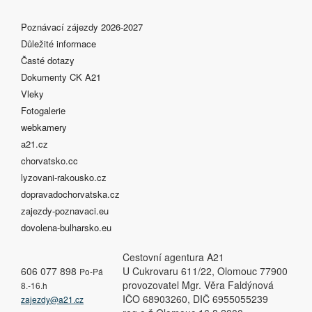
Poznávací zájezdy 2026-2027
Důležité informace
Časté dotazy
Dokumenty CK A21
Vleky
Fotogalerie
webkamery
a21.cz
chorvatsko.cc
lyzovani-rakousko.cz
dopravadochorvatska.cz
zajezdy-poznavaci.eu
dovolena-bulharsko.eu
Cestovní agentura A21
606 077 898
U Cukrovaru 611/22, Olomouc 77900
Po-Pá
provozovatel Mgr. Věra Faldýnová
8.-16.h
IČO 68903260, DIČ 6955055239
zajezdy@a21.cz