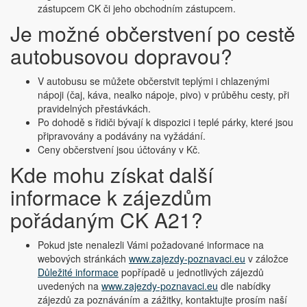
zástupcem CK či jeho obchodním zástupcem.
Je možné občerstvení po cestě
autobusovou dopravou?
V autobusu se můžete občerstvit teplými i chlazenými
nápoji (čaj, káva, nealko nápoje, pivo) v průběhu cesty, při
pravidelných přestávkách.
Po dohodě s řidiči bývají k dispozici i teplé párky, které jsou
připravovány a podávány na vyžádání.
Ceny občerstvení jsou účtovány v Kč.
Kde mohu získat další
informace k zájezdům
pořádaným CK A21?
Pokud jste nenalezli Vámi požadované informace na
webových stránkách
www.zajezdy-poznavaci.eu
v záložce
Důležité informace
popřípadě u jednotlivých zájezdů
uvedených na
www.zajezdy-poznavaci.eu
dle nabídky
zájezdů za poznáváním a zážitky, kontaktujte prosím naší