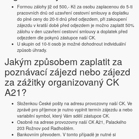
Formou zálohy již od 500,- Kč za osobu zaplacenou do 5-ti
pracovních dnů od uzavření cestovní smlouvy a doplatku
do plné ceny do 20-ti dnů před odjezdem, při zakoupení
zájezdu v kratší době před odjezdem je možno zaplatit 50%
zálohu v den uzavření cestovní smlouvy a doplatek před
odjezdem dle pokynů zástupce naší CK.
U skupin od 10-ti osob je možné dohodnout individuální
způsob úhrady.
Jakým způsobem zaplatit za
poznávací zájezd nebo zájezd
za zážitky organizovaný CK
A21?
Složenkou České pošty na adresu provozovny naší CK. Ve
zprávě pro příjemce je nutno vyplnit termín zájezdu a nebo
variabilní symbol, který Vám sdělí zástupce CK.
Osobně na adrese provozovny naší CK A21, Palackého
203 Rožnov pod Radhoštěm.
Bankovním převodem. V tomto případě je nutné si