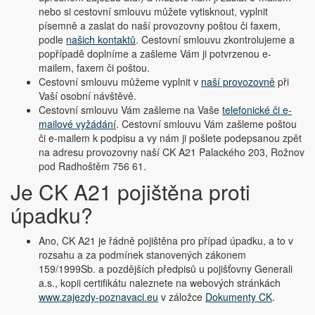
nebo si cestovní smlouvu můžete vytisknout, vyplnit
písemně a zaslat do naší provozovny poštou či faxem,
podle
našich kontaktů
. Cestovní smlouvu zkontrolujeme a
popřípadě doplníme a zašleme Vám ji potvrzenou e-
mailem, faxem či poštou.
Cestovní smlouvu můžeme vyplnit v
naší provozovně
při
Vaší osobní návštěvě.
Cestovní smlouvu Vám zašleme na Vaše
telefonické či e-
mailové vyžádání
. Cestovní smlouvu Vám zašleme poštou
či e-mailem k podpisu a vy nám ji pošlete podepsanou zpět
na adresu provozovny naší CK A21 Palackého 203, Rožnov
pod Radhoštěm 756 61.
Je CK A21 pojištěna proti
úpadku?
Ano, CK A21 je řádně pojištěna pro případ úpadku, a to v
rozsahu a za podmínek stanovených zákonem
159/1999Sb. a pozdějších předpisů u pojišťovny Generali
a.s., kopii certifikátu naleznete na webových stránkách
www.zajezdy-poznavaci.eu
v záložce
Dokumenty CK
.