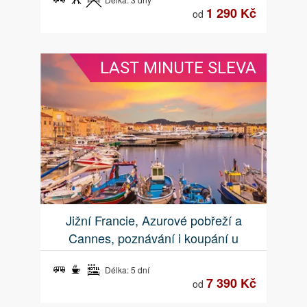
1 290 Kč
od
LAST MINUTE SLEVA
Jižní Francie, Azurové pobřeží a
Cannes, poznávání i koupání u
nejkrásnějších pláží
Délka: 5 dní
7 390 Kč
od