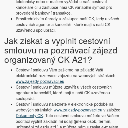
telefonicky nebo e-mailem vyžádat u naší cestovní
kanceláře či u zástupce naší CK variabilní symbol pro
provedení bankovní transakce.
Prostřednictvím úhrady u zástupce naší CK, tedy u všech
cestovních agentur a kanceláří, které mají s naší CK
uzavřenou spolupráci.
Jak získat a vyplnit cestovní
smlouvu na poznávací zájezd
organizovaný CK A21?
Cestovní smlouvu Vám zašleme na základě Vaší
elektronické rezervace zájezdu na webových stránkách
www.zajezdy-poznavaci.eu
Cestovní smlouvu můžete uzavřít u všech cestovních
agentur a kanceláří, které mají s naší CK uzavřenou
spolupráci.
Cestovní smlouvu naleznete v elektronické podobě na
webových stránkách
www.zajezdy-poznavaci.eu
v záložce
Dokumenty CK
. Tuto cestovní smlouvu můžete ve Vašem
počítači vyplnit základními údaji (jména osob, termín,
upřesnění zájezdu atd.) a můžete nám ji zaslat e-mailem