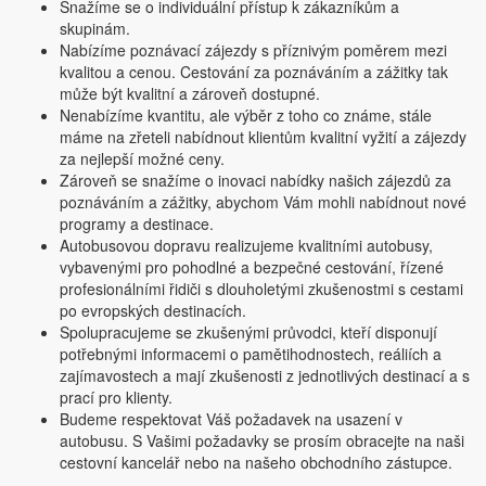
Snažíme se o individuální přístup k zákazníkům a
skupinám.
Nabízíme poznávací zájezdy s příznivým poměrem mezi
kvalitou a cenou. Cestování za poznáváním a zážitky tak
může být kvalitní a zároveň dostupné.
Nenabízíme kvantitu, ale výběr z toho co známe, stále
máme na zřeteli nabídnout klientům kvalitní vyžití a zájezdy
za nejlepší možné ceny.
Zároveň se snažíme o inovaci nabídky našich zájezdů za
poznáváním a zážitky, abychom Vám mohli nabídnout nové
programy a destinace.
Autobusovou dopravu realizujeme kvalitními autobusy,
vybavenými pro pohodlné a bezpečné cestování, řízené
profesionálními řidiči s dlouholetými zkušenostmi s cestami
po evropských destinacích.
Spolupracujeme se zkušenými průvodci, kteří disponují
potřebnými informacemi o pamětihodnostech, reáliích a
zajímavostech a mají zkušenosti z jednotlivých destinací a s
prací pro klienty.
Budeme respektovat Váš požadavek na usazení v
autobusu. S Vašimi požadavky se prosím obracejte na naši
cestovní kancelář nebo na našeho obchodního zástupce.