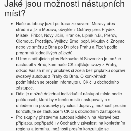
Jaké jsou možnosti nástupních
míst?
Naše autobusy jezdí po trase ze severní Moravy přes
střední a jižní Moravu, obvykle z Ostravy přes Frýdek-
Místek, Příbor, Nový Jičín, Hranice, Lipník n.B., Přerov,
Olomouc, Prostějov, Vyškov, Brno, popř. Mikulov či Znojmo
nebo ve směru z Brna po D1 přes Prahu a Plzeň podle
programů jednotlivých zájezdů.
U tras směřujících přes Rakousko či Slovensko je možné
nastoupit v Brně, kam naše CK zajišťuje svozy z Prahy,
odkud Vás za mírný příplatek či zcela bez příplatku dopraví
svozový autobus z Prahy do Brna. O konkrétních
podmínkách se prosím informujte u CK či u obchodního
zástupce.
Dále je možné dojednat individuální nástupní místo podle
počtu osob, které by v tomto místě nastupovaly a s
ohledem na požadavky plynulosti dopravy, možnosti prosím
konzultujte se zástupcem CK či s obchodním zástupcem.
Pro skupiny přistavíme autobus kdekoliv na Moravě bez
příplatku, popřípadě i v Čechách v závislosti na konkrétním
regionu a termínu, možnosti prosím konzultujte se