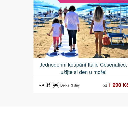
Jednodenní koupání Itálie Cesenatico,
užijte si den u moře!
1 290 K
od
Délka: 3 dny