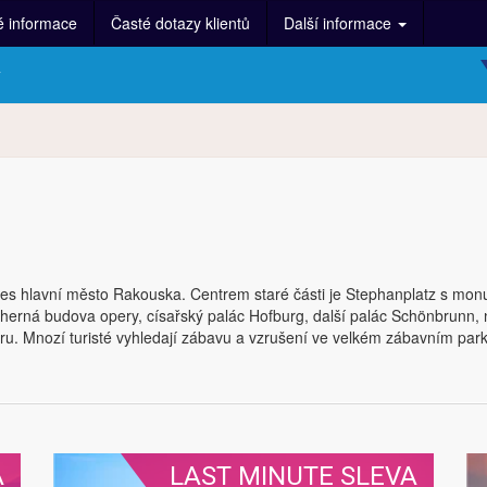
é informace
Časté dotazy klientů
Další informace
y
nes hlavní město Rakouska. Centrem staré části je Stephanplatz s mo
ádherná budova opery, císařský palác Hofburg, další palác Schönbrunn,
ru. Mnozí turisté vyhledají zábavu a vzrušení ve velkém zábavním park
A
LAST MINUTE SLEVA