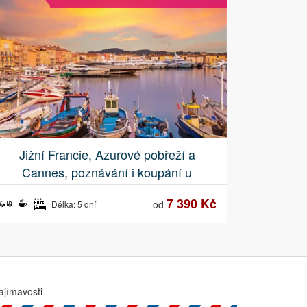
Jižní Francie, Azurové pobřeží a
Cannes, poznávání i koupání u
nejkrásnějších pláží
7 390 Kč
od
Délka: 5 dní
ajímavosti