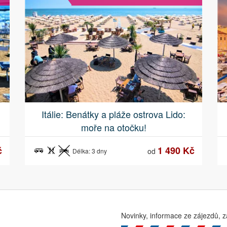
Itálie: Benátky a pláže ostrova Lido:
moře na otočku!
č
1 490 Kč
od
Délka: 3 dny
Novinky, informace ze zájezdů, z