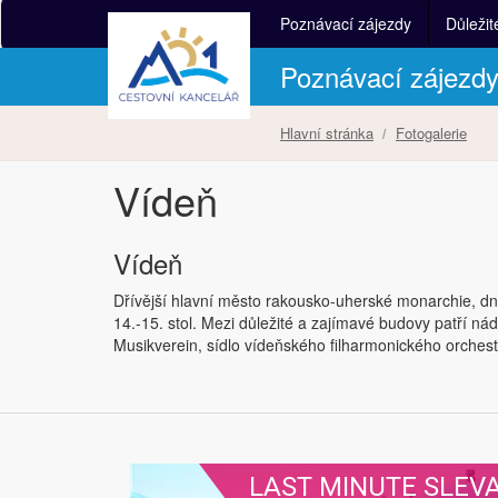
Poznávací zájezdy
Důležit
Poznávací zájezd
Hlavní stránka
Fotogalerie
Vídeň
Vídeň
Dřívější hlavní město rakousko-uherské monarchie, d
14.-15. stol. Mezi důležité a zajímavé budovy patří n
Musikverein, sídlo vídeňského filharmonického orchest
LAST MINUTE SLEV