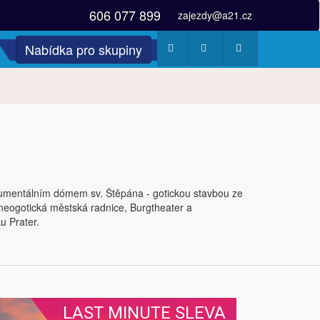
606 077 899
zajezdy@a21.cz
Nabídka pro skupiny
Počasí
Webkamery
Fotogalerie
numentálním dómem sv. Štěpána - gotickou stavbou ze
 neogotická městská radnice, Burgtheater a
u Prater.
LAST MINUTE SLEVA