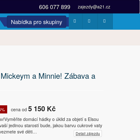
606 077 899
zajezdy@a21.cz
Nabídka pro skupiny
Počasí
Webkamery
Fotogalerie
 Mickeym a Minnie! Zábava a
5 150 Kč
 6%
cena od
av!Vyměňte domácí hádky o úklid za objetí s Elsou
ší jedinou starostí bude, jakou barvu cukrové vaty
e vezmete své děti…
Detail zájezdu