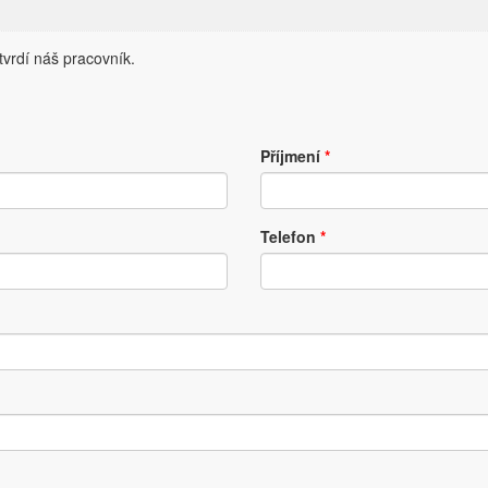
vrdí náš pracovník.
Příjmení
*
Telefon
*