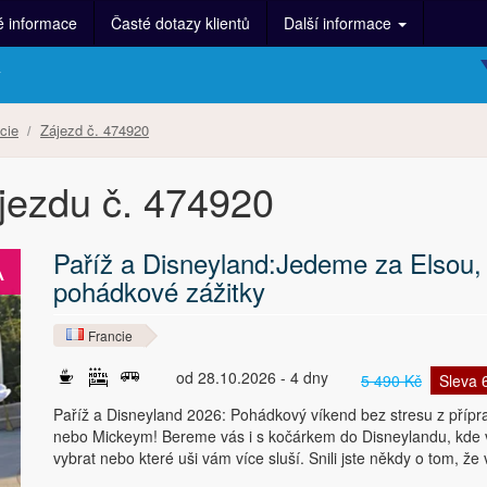
é informace
Časté dotazy klientů
Další informace
y
cie
Zájezd č. 474920
ájezdu č. 474920
Paříž a Disneyland:Jedeme za Elsou,
A
A
pohádkové zážitky
Francie
od 28.10.2026 - 4 dny
5 490 Kč
Sleva
Paříž a Disneyland 2026: Pohádkový víkend bez stresu z přípr
nebo Mickeym! Bereme vás i s kočárkem do Disneylandu, kde va
vybrat nebo které uši vám více sluší. Snili jste někdy o tom, ž