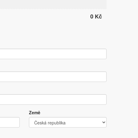
0 Kč
Země