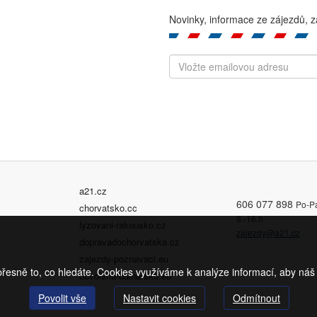
Novinky, informace ze zájezdů, z
a21.cz
606 077 898
Po-P
chorvatsko.cc
8.-16.h
lyzovani-rakousko.cz
zajezdy@a21.cz
dopravadochorvatska.cz
zajezdy-poznavaci.eu
sně to, co hledáte. Cookies využíváme k analýze informací, aby náš 
dovolena-bulharsko.eu
Povolit vše
Nastavit cookies
Odmítnout