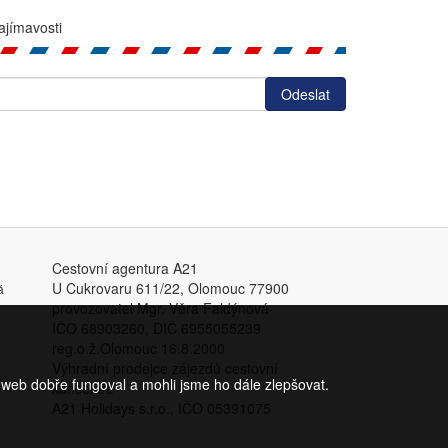
ajímavosti
Cestovní agentura A21
U Cukrovaru 611/22, Olomouc 77900
á
provozovatel Mgr. Věra Faldýnová
IČO 68903260, DIČ 6955055239
reg.o.ž.Olomouc 16.8.2000
Výhradní prodejce zájezdů cestovní
web dobře fungoval a mohli jsme ho dále zlepšovat.
kanceláře
A21 Holidays s.r.o., IČO 05391075