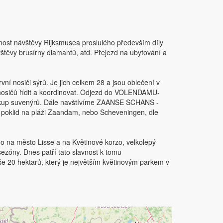
žnost návštěvy Rijksmusea proslulého především díly
vštěvy brusírny diamantů, atd. Přejezd na ubytování a
ní nosiči sýrů. Je jich celkem 28 a jsou oblečení v
i nosičů řídit a koordinovat. Odjezd do VOLENDAMU-
 nákup suvenýrů. Dále navštívíme ZAANSE SCHANS -
é poklid na pláži Zaandam, nebo Scheveningen, dle
o na město Lisse a na Květinové korzo, velkolepý
ezóny. Dnes patří tato slavnost k tomu
še 20 hektarů, který je největším květinovým parkem v