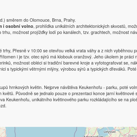
od.) směrem do Olomouce, Brna, Prahy.
 i osobní volno
, prohlídka unikátních architektonických skvostů, mo
o trhu, možnost projížďky lodí po kanálech, tzv. grachtech, možnost ná
trhy, Přesně v 10:00 se otevřou velká vrata váhy a z nich vyběhnou prv
řítomen i je tzv. otec sýrů má klobouk oranžový. Jeho úkolem je prác
rinků, možnost obléci si tradiční barevné kroje a vyfotografovat se,
ici s typickými větrnými mlýny, výrobou sýrů a typických dřeváků. Pot
upů hrnkových květin. Nejprve návštěva Keukenhofu - parku, poté voln
h květů. Původně se jednalo pouze o prezentaci konce jarní květinové s
va Keukenhofu, unikátního květinového parku rozkládajícího se na plo
ezd.