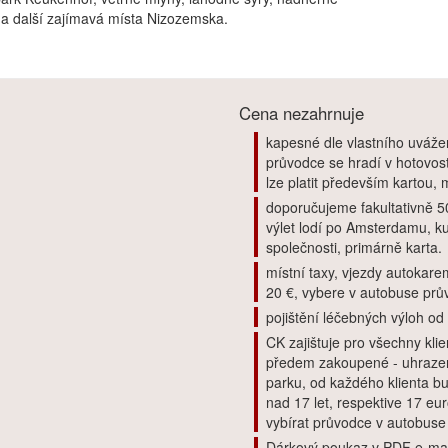
ů a další zajímavá místa Nizozemska.
Cena nezahrnuje
kapesné dle vlastního uvážen
průvodce se hradí v hotovo
lze platit především kartou, m
doporučujeme fakultativně 5
výlet lodí po Amsterdamu, ku
společnosti, primárně karta.
místní taxy, vjezdy autokare
20 €, vybere v autobuse prů
pojištění léčebných výloh od
CK zajištuje pro všechny kli
předem zakoupené - uhrazen
parku, od každého klienta b
nad 17 let, respektive 17 e
vybírat průvodce v autobuse 
Dárkový poukaz v PDF e-mail