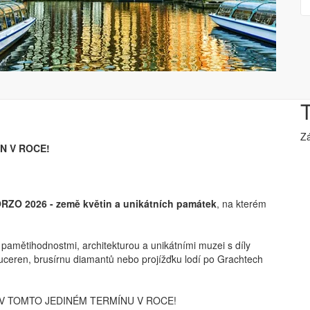
Zá
ÍN V ROCE!
RZO 2026 - země květin a unikátních památek
, na kterém
pamětihodnostmi, architekturou a unikátními muzei s díly
 luceren, brusírnu diamantů nebo projížďku lodí po Grachtech
- JEN V TOMTO JEDINÉM TERMÍNU V ROCE!