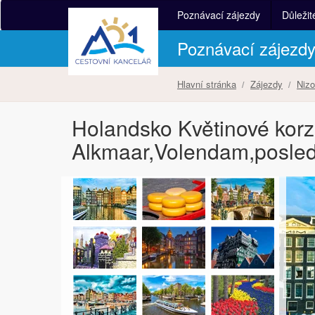
Poznávací zájezdy
Důležit
Poznávací zájezd
Hlavní stránka
Zájezdy
Niz
Holandsko Květinové kor
Alkmaar,Volendam,posled