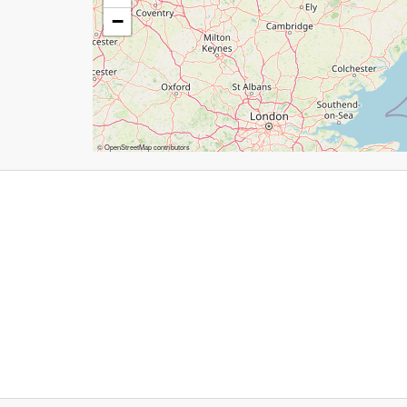
−
©
OpenStreetMap
contributors