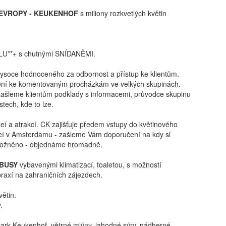
EVROPY - KEUKENHOF
s miliony rozkvetlých květin
U**+ s chutnými SNÍDANĚMI.
 vysoce hodnoceného za odbornost a přístup ke klientům.
ení ke komentovaným procházkám ve velkých skupinách.
zašleme klientům podklady s informacemi, průvodce skupinu
ech, kde to lze.
 a atrakcí. CK zajišťuje předem vstupy do květinového
eí v Amsterdamu - zašleme Vám doporučení na kdy si
umožněno - objednáme hromadně.
BUSY
vybavenými klimatizací, toaletou, s možností
praxí na zahraničních zájezdech.
větin.
.
ý park Keukenhof, větrné mlýny, lahodné sýry, nádherné