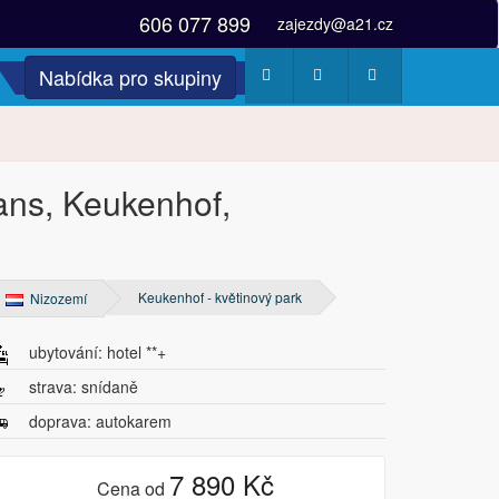
606 077 899
zajezdy@a21.cz
Nabídka pro skupiny
Počasí
Webkamery
Fotogalerie
ans, Keukenhof,
Keukenhof - květinový park
Nizozemí
ubytování: hotel **+
strava: snídaně
doprava: autokarem
7 890 Kč
Cena od