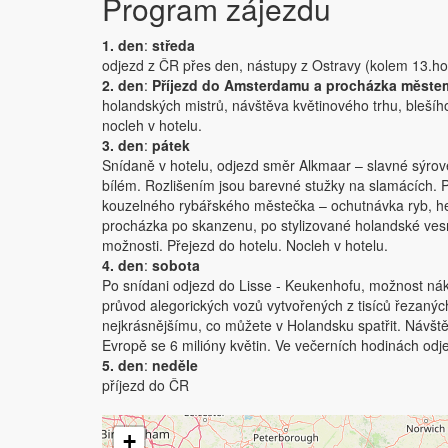
Program zájezdu
1. den
:
středa
odjezd z ČR přes den, nástupy z Ostravy (kolem 13.h
2. den
:
Příjezd do Amsterdamu a procházka městem
holandských mistrů, návštěva květinového trhu, blešíh
nocleh v hotelu.
3. den
:
pátek
Snídaně v hotelu, odjezd směr Alkmaar – slavné sýrové 
bílém. Rozlišením jsou barevné stužky na slamácích. P
kouzelného rybářského městečka – ochutnávka ryb, he
procházka po skanzenu, po stylizované holandské vesn
možnosti. Přejezd do hotelu. Nocleh v hotelu.
4. den
:
sobota
Po snídani odjezd do Lisse - Keukenhofu, možnost nák
průvod alegorických vozů vytvořených z tisíců řezanýc
nejkrásnějšímu, co můžete v Holandsku spatřit. Návště
Evropě se 6 milióny květin. Ve večerních hodinách odj
5. den
:
neděle
příjezd do ČR
+