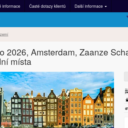
é informace
Časté dotazy klientů
Další informace
y
ozemí
zo 2026, Amsterdam, Zaanze Sch
ní místa