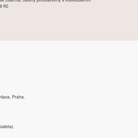
9 Kč
hlava, Praha.
oaleta).