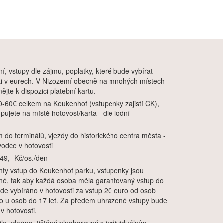
í, vstupy dle zájmu, poplatky, které bude vybírat
sti v eurech. V Nizozemí obecně na mnohých místech
ějte k dispozici platební kartu.
0-60€ celkem na Keukenhof (vstupenky zajistí CK),
pujete na místě hotovost/karta - dle lodní
m do terminálů, vjezdy do historického centra města -
vodce v hotovosti
 49,- Kč/os./den
enty vstup do Keukenhof parku, vstupenky jsou
é, tak aby každá osoba měla garantovaný vstup do
ude vybíráno v hotovosti za vstup 20 euro od osob
uro u osob do 17 let. Za předem uhrazené vstupy bude
v hotovosti.
e zdarma, tištěný plnobarevný s individuálním