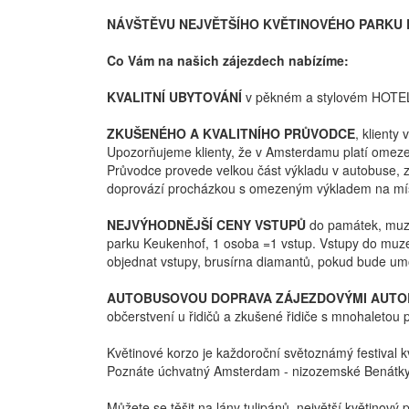
NÁVŠTĚVU NEJVĚTŠÍHO KVĚTINOVÉHO PARKU 
Co Vám na našich zájezdech nabízíme:
KVALITNÍ UBYTOVÁNÍ
v pěkném a stylovém HOTEL
ZKUŠENÉHO A KVALITNÍHO PRŮVODCE
, klienty
Upozorňujeme klienty, že v Amsterdamu platí omez
Průvodce provede velkou část výkladu v autobuse, 
doprovází procházkou s omezeným výkladem na míst
NEJVÝHODNĚJŠÍ CENY VSTUPŮ
do památek, muzeí
parku Keukenhof, 1 osoba =1 vstup. Vstupy do muz
objednat vstupy, brusírna diamantů, pokud bude 
AUTOBUSOVOU DOPRAVA ZÁJEZDOVÝMI AUTO
občerstvení u řidičů a zkušené řidiče s mnohaletou 
Květinové korzo je každoroční světoznámý festival k
Poznáte úchvatný Amsterdam - nizozemské Benátky
Můžete se těšit na lány tulipánů, největší květinov