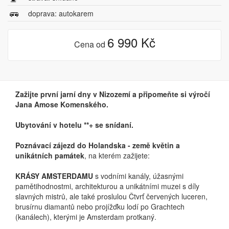
doprava: autokarem
6 990 Kč
Cena od
Zažijte první jarní dny v Nizozemí a připomeňte si výročí
Jana Amose Komenského.
Ubytování v hotelu **+ se snídaní.
Poznávací zájezd do Holandska - země květin a
unikátních památek
, na kterém zažijete:
KRÁSY AMSTERDAMU
s vodními kanály, úžasnými
pamětihodnostmi, architekturou a unikátními muzei s díly
slavných mistrů, ale také proslulou Čtvrť červených luceren,
brusírnu diamantů nebo projížďku lodí po Grachtech
(kanálech), kterými je Amsterdam protkaný.