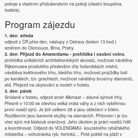
pokoje s vlastním příslušenstvím na pokoji (vlastní koupelna,
toaleta).
Program zájezdu
1. den
:
středa
odjezd z ČR přes den, nástupy z Ostravy (kolem 13.hod.)
směrem do Olomouce, Brna, Prahy.
2. den
:
Příjezd do Amsterdamu - prohlídka i osobní volno
,
prohlídka unikátních architektonických skvostů, možnost návštěvy
Rijksmusea proslulého především díly holandských mistrů,
návštěva květinového trhu, blešího trhu, možnost projížďky lodí
po kanálech, tzv. grachtech, možnost návštěvy brusírny diamantů,
atd. Přejezd na ubytování a nocleh v hotelu.
3. den
:
pátek
Snídaně v hotelu, odjezd směr Alkmaar – slavné sýrové trhy,
Přesně v 10:00 se otevřou velká vrata váhy a z nich vyběhnou
první nosiči sýrů. Je jich celkem 28 a jsou oblečení v bílém.
Rozlišením jsou barevné stužky na slamácích. Přítomen i je tzv.
otec sýrů má klobouk oranžový. Jeho úkolem je práci nosičů řídit
a koordinovat. Odjezd do VOLENDAMU- kouzelného rybářského
městečka – ochutnávka ryb, herinků… Poté poklid na pláži v