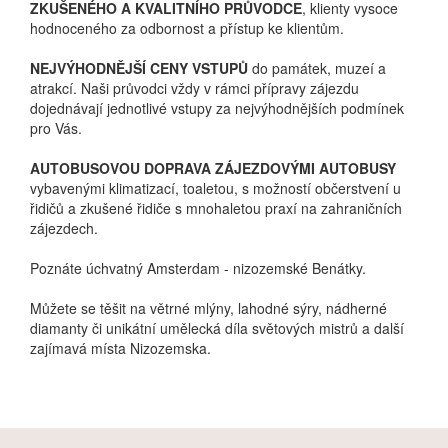
ZKUŠENÉHO A KVALITNÍHO PRŮVODCE
, klienty vysoce
hodnoceného za odbornost a přístup ke klientům.
NEJVÝHODNĚJŠÍ CENY VSTUPŮ
do památek, muzeí a
atrakcí. Naši průvodci vždy v rámci přípravy zájezdu
dojednávají jednotlivé vstupy za nejvýhodnějších podmínek
pro Vás.
AUTOBUSOVOU DOPRAVA ZÁJEZDOVÝMI AUTOBUSY
vybavenými klimatizací, toaletou, s možností občerstvení u
řidičů a zkušené řidiče s mnohaletou praxí na zahraničních
zájezdech.
Poznáte úchvatný Amsterdam - nizozemské Benátky.
Můžete se těšit na větrné mlýny, lahodné sýry, nádherné
diamanty či unikátní umělecká díla světových mistrů a další
zajímavá místa Nizozemska.