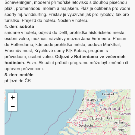
Scheveningen, moderní přímořské letovisko s dlouhou písečnou
pláží, promenádou, molem a majákem. Pláž je oblíbená pro vodní
sporty mj. windsurfing. Přístav je využíván jak pro rybolov, tak pro
turistiku. Přejezd do hotelu. Nocleh v hotelu.
4. den
:
sobota
snídaně v hotelu, odjezd do Delft, prohlídka historického města,
osobní volno, možnost návštěvy muzea Jana Vermeera. Přesun
do Rotterdamu, kde bude prohlídka města, budova Markthal,
Erasmův most, Krychlové domy Kijk-Kubus, program s
průvodcem, osobní volno.
Odjezd z Rotterdamu ve večerních
hodinách.
Pozn. Aktuální průběh programu může být změněn či
upraven průvodcem.
5. den
:
neděle
příjezd do ČR
+
−