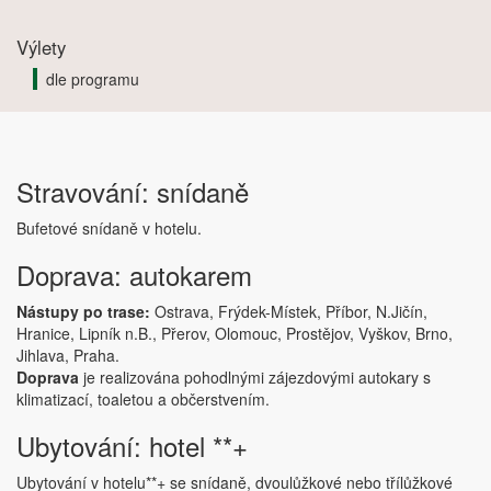
Výlety
dle programu
Stravování: snídaně
Bufetové snídaně v hotelu.
Doprava: autokarem
Nástupy po trase:
Ostrava, Frýdek-Místek, Příbor, N.Jičín,
Hranice, Lipník n.B., Přerov, Olomouc, Prostějov, Vyškov, Brno,
Jihlava, Praha.
Doprava
je realizována pohodlnými zájezdovými autokary s
klimatizací, toaletou a občerstvením.
Ubytování: hotel **+
Ubytování v hotelu**+ se snídaně, dvoulůžkové nebo třílůžkové