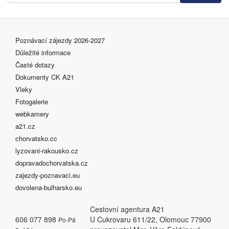
Poznávací zájezdy 2026-2027
Důležité informace
Časté dotazy
Dokumenty CK A21
Vleky
Fotogalerie
webkamery
a21.cz
chorvatsko.cc
lyzovani-rakousko.cz
dopravadochorvatska.cz
zajezdy-poznavaci.eu
dovolena-bulharsko.eu
Cestovní agentura A21
606 077 898
U Cukrovaru 611/22, Olomouc 77900
Po-Pá