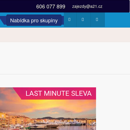
606 077 899
zajezdy@a21.cz
Nabídka pro skupiny
Počasí
Webkamery
Fotogalerie
LAST MINUTE SLEVA