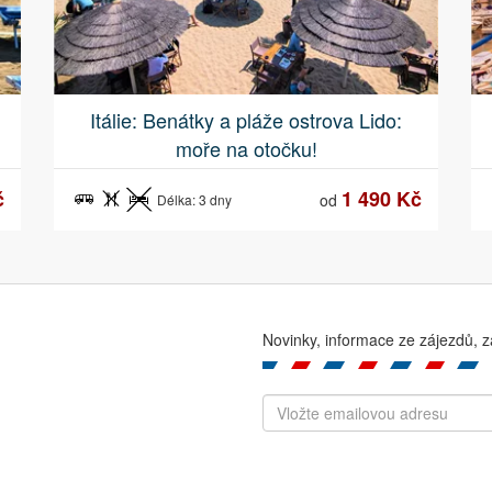
Itálie: Benátky a pláže ostrova Lido:
moře na otočku!
č
1 490 Kč
od
Délka: 3 dny
Novinky, informace ze zájezdů, z