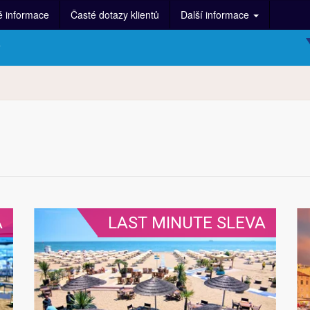
é informace
Časté dotazy klientů
Další informace
y
A
LAST MINUTE SLEVA