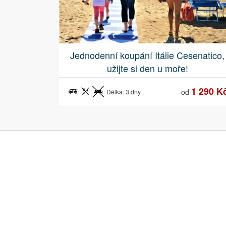
Jednodenní koupání Itálie Cesenatico,
užijte si den u moře!
1 290 K
od
Délka: 3 dny