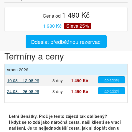
1 490 Kč
Cena od
1 980 Kč
Sleva 25%
Odeslat předběžnou rezervaci
Termíny a ceny
srpen 2026
objednej
10.08. - 12.08.26
3 dny
1 490 Kč
objednej
24.08. - 26.08.26
3 dny
1 490 Kč
Letní Benátky. Proč je tento zájezd tak oblíbený?
I když se to zdá jako náročná cesta, naši klienti se vrací
nadšení. Je to nejjednodušší cesta, jak si dopřát den u