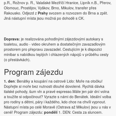
p.R., Rožnov p. R., Valašské Meziříčí Hranice, Lipník n.B., Přerov,
Olomouc, Prostějov, Vyškov, Brno, Mikulov, transfer přes
Rakousko. Odjezd z
Prahy
svozem a rozvozem do Brna a zpět.
Jiná nástupní místa jsou možná po dohodě s CK.
Doprava:
je realizována pohodlnými zájezdovými autokary s
toaletou, audio - video okruhem a dostatečným zavazadlovým
prostorem pro přepravu zavazadel. Cestujícím je k dispozici
minibar s nabídkou teplých i chlazených nápojů v průběhu cesty
(o přestávkách).
Program zájezdu
1. den
: Benátky a koupání na ostrově Lido: Moře na otočku!
Dopřejte si moře bez nutnosti dlouhé dovolené. Rychlá dávka
italské pohody, šum vln a pravé espresso.Máte jen pár dní volna
a toužíte si odpočinout? Vyrazte s námi do Benátek. Ideální volba
pro rodiny s dětmi, páry i každého, kdo chce na chvíli vypnout.
Nástupní místa po celé Moravě (Ostrava až Mikulov) jsou u nás v
ceně! Program zájezdu:
pondělí
1. DEN: Cesta za sluncem.