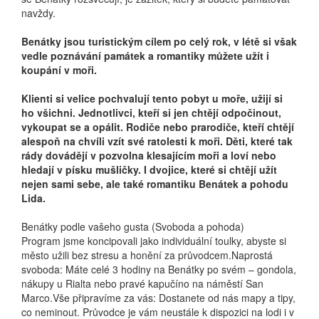
navždy.
Benátky jsou turistickým cílem po celý rok, v létě si však
vedle poznávání památek a romantiky můžete užít i
koupání v moři.
Klienti si velice pochvalují tento pobyt u moře, užijí si
ho všichni. Jednotlivci, kteří si jen chtějí odpočinout,
vykoupat se a opálit. Rodiče nebo prarodiče, kteří chtějí
alespoň na chvíli vzít své ratolesti k moři. Děti, které tak
rády dovádějí v pozvolna klesajícím moři a loví nebo
hledají v písku mušličky. I dvojice, které si chtějí užít
nejen sami sebe, ale také romantiku Benátek a pohodu
Lida.
Benátky podle vašeho gusta (Svoboda a pohoda)
Program jsme koncipovali jako individuální toulky, abyste si
město užili bez stresu a honění za průvodcem.Naprostá
svoboda: Máte celé 3 hodiny na Benátky po svém – gondola,
nákupy u Rialta nebo pravé kapučíno na náměstí San
Marco.Vše připravíme za vás: Dostanete od nás mapy a tipy,
co neminout. Průvodce je vám neustále k dispozici na lodi i v