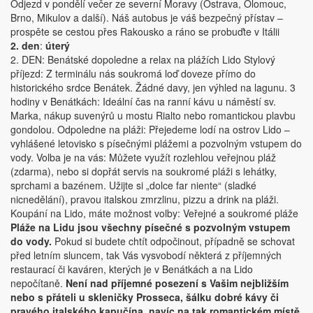
Odjezd v pondělí večer ze severní Moravy (Ostrava, Olomouc,
Brno, Mikulov a další). Náš autobus je váš bezpečný přístav –
prospěte se cestou přes Rakousko a ráno se probuďte v Itálii
2. den
:
úterý
2. DEN: Benátské dopoledne a relax na plážích Lido Stylový
příjezd: Z terminálu nás soukromá loď doveze přímo do
historického srdce Benátek. Žádné davy, jen výhled na lagunu. 3
hodiny v Benátkách: Ideální čas na ranní kávu u náměstí sv.
Marka, nákup suvenýrů u mostu Rialto nebo romantickou plavbu
gondolou. Odpoledne na pláži: Přejedeme lodí na ostrov Lido –
vyhlášené letovisko s písečnými plážemi a pozvolným vstupem do
vody. Volba je na vás: Můžete využít rozlehlou veřejnou pláž
(zdarma), nebo si dopřát servis na soukromé pláži s lehátky,
sprchami a bazénem. Užijte si „dolce far niente“ (sladké
nicnedělání), pravou italskou zmrzlinu, pizzu a drink na pláži.
Koupání na Lido, máte možnost volby: Veřejné a soukromé pláže
Pláže na Lidu jsou všechny písečné s pozvolným vstupem
do vody.
Pokud si budete chtít odpočinout, případně se schovat
před letním sluncem, tak Vás vysvobodí některá z příjemných
restaurací či kaváren, kterých je v Benátkách a na Lido
nepočítaně.
Není nad příjemné posezení s Vašim nejbližším
nebo s přáteli u skleničky Prosseca, šálku dobré kávy či
pravého italského kapučína, navíc na tak romantickém místě