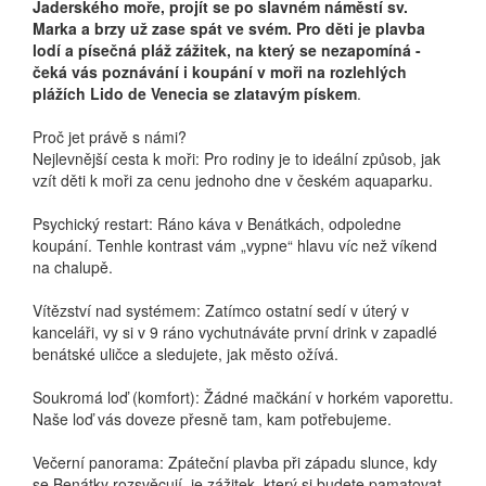
Jaderského moře, projít se po slavném náměstí sv.
Marka a brzy už zase spát ve svém. Pro děti je plavba
lodí a písečná pláž zážitek, na který se nezapomíná -
čeká vás poznávání i koupání v moři na rozlehlých
plážích Lido de Venecia se zlatavým pískem
.
Proč jet právě s námi?
Nejlevnější cesta k moři: Pro rodiny je to ideální způsob, jak
vzít děti k moři za cenu jednoho dne v českém aquaparku.
Psychický restart: Ráno káva v Benátkách, odpoledne
koupání. Tenhle kontrast vám „vypne“ hlavu víc než víkend
na chalupě.
Vítězství nad systémem: Zatímco ostatní sedí v úterý v
kanceláři, vy si v 9 ráno vychutnáváte první drink v zapadlé
benátské uličce a sledujete, jak město ožívá.
Soukromá loď (komfort): Žádné mačkání v horkém vaporettu.
Naše loď vás doveze přesně tam, kam potřebujeme.
Večerní panorama: Zpáteční plavba při západu slunce, kdy
se Benátky rozsvěcují, je zážitek, který si budete pamatovat