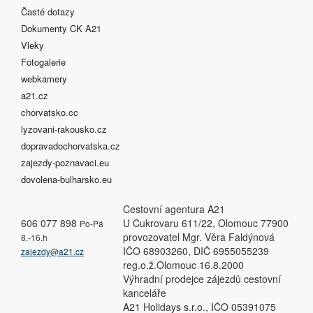
Časté dotazy
Dokumenty CK A21
Vleky
Fotogalerie
webkamery
a21.cz
chorvatsko.cc
lyzovani-rakousko.cz
dopravadochorvatska.cz
zajezdy-poznavaci.eu
dovolena-bulharsko.eu
Cestovní agentura A21
606 077 898
U Cukrovaru 611/22, Olomouc 77900
Po-Pá
provozovatel Mgr. Věra Faldýnová
8.-16.h
IČO 68903260, DIČ 6955055239
zajezdy@a21.cz
reg.o.ž.Olomouc 16.8.2000
Výhradní prodejce zájezdů cestovní
kanceláře
A21 Holidays s.r.o., IČO 05391075