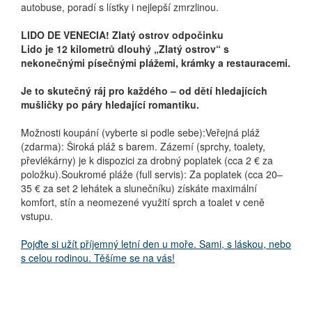
autobuse, poradí s lístky i nejlepší zmrzlinou.
LIDO DE VENECIA! Zlatý ostrov odpočinku
Lido je 12 kilometrů dlouhý „Zlatý ostrov“ s
nekonečnými písečnými plážemi, krámky a restauracemi.
Je to skutečný ráj pro každého – od dětí hledajících
mušličky po páry hledající romantiku.
Možnosti koupání (vyberte si podle sebe):Veřejná pláž
(zdarma): Široká pláž s barem. Zázemí (sprchy, toalety,
převlékárny) je k dispozici za drobný poplatek (cca 2 € za
položku).Soukromé pláže (full servis): Za poplatek (cca 20–
35 € za set 2 lehátek a slunečníku) získáte maximální
komfort, stín a neomezené využití sprch a toalet v ceně
vstupu.
Pojďte si užít příjemný letní den u moře. Sami, s láskou, nebo
s celou rodinou. Těšíme se na vás!