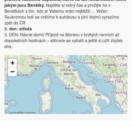
jakým jsou Benátky.
Najděte si volný čas a prožijte ho v
Benátkách s tím, kdo je Vašemu srdci nejbližší ... Večer:
Soukromou lodí se vrátíme k autobusu a plní dojmů vyrazíme
zpět do ČR
3. den
:
středa
3. DEN: Návrat domů Příjezd na Moravu v brzkých ranních až
dopoledních hodinách – stihnete se vybalit a ještě si užít zbytek
dne.
+
−
©
OpenStreetMap
contributors