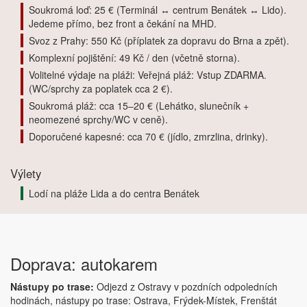
Soukromá loď: 25 € (Terminál ↔ centrum Benátek ↔ Lido).
Jedeme přímo, bez front a čekání na MHD.
Svoz z Prahy: 550 Kč (příplatek za dopravu do Brna a zpět).
Komplexní pojištění: 49 Kč / den (včetně storna).
Volitelné výdaje na pláži: Veřejná pláž: Vstup ZDARMA.
(WC/sprchy za poplatek cca 2 €).
Soukromá pláž: cca 15–20 € (Lehátko, slunečník +
neomezené sprchy/WC v ceně).
Doporučené kapesné: cca 70 € (jídlo, zmrzlina, drinky).
Výlety
Lodí na pláže Lida a do centra Benátek
Doprava: autokarem
Nástupy po trase:
Odjezd z Ostravy v pozdních odpoledních
hodinách, nástupy po trase: Ostrava, Frýdek-Místek, Frenštát