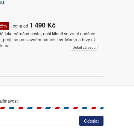
ku!
1 490 Kč
 25%
cena od
dá jako náročná cesta, naši klienti se vrací nadšení.
, projít se po slavném náměstí sv. Marka a brzy už
tek, na…
Detail zájezdu
ajímavosti