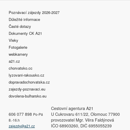
Poznávací zájezdy 2026-2027
Důležité informace
Časté dotazy
Dokumenty CK A21
Vleky
Fotogalerie
webkamery
a21.cz
chorvatsko.cc
lyzovani-rakousko.cz
dopravadochorvatska.cz
zajezdy-poznavaci.eu
dovolena-bulharsko.eu
Cestovní agentura A21
606 077 898
U Cukrovaru 611/22, Olomouc 77900
Po-Pá
provozovatel Mgr. Věra Faldýnová
8.-16.h
IČO 68903260, DIČ 6955055239
zajezdy@a21.cz