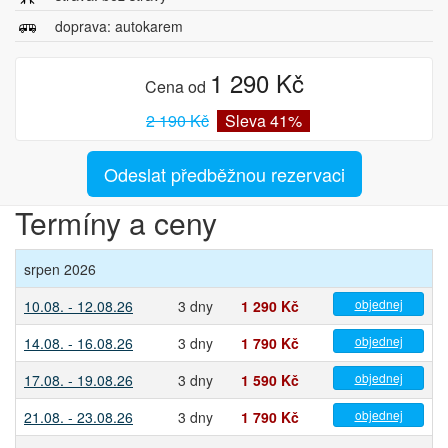
doprava: autokarem
1 290 Kč
Cena od
2 190 Kč
Sleva 41%
Odeslat předběžnou rezervaci
Termíny a ceny
srpen 2026
objednej
10.08. - 12.08.26
3 dny
1 290 Kč
objednej
14.08. - 16.08.26
3 dny
1 790 Kč
objednej
17.08. - 19.08.26
3 dny
1 590 Kč
objednej
21.08. - 23.08.26
3 dny
1 790 Kč