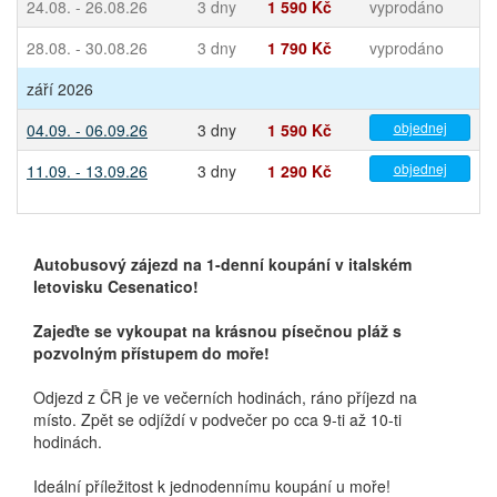
24.08. - 26.08.26
3 dny
1 590 Kč
vyprodáno
28.08. - 30.08.26
3 dny
1 790 Kč
vyprodáno
září 2026
objednej
04.09. - 06.09.26
3 dny
1 590 Kč
objednej
11.09. - 13.09.26
3 dny
1 290 Kč
Autobusový zájezd na 1-denní koupání v italském
letovisku Cesenatico!
Zajeďte se vykoupat na krásnou písečnou pláž s
pozvolným přístupem do moře!
Odjezd z ČR je ve večerních hodinách, ráno příjezd na
místo. Zpět se odjíždí v podvečer po cca 9-ti až 10-ti
hodinách.
Ideální příležitost k jednodennímu koupání u moře!