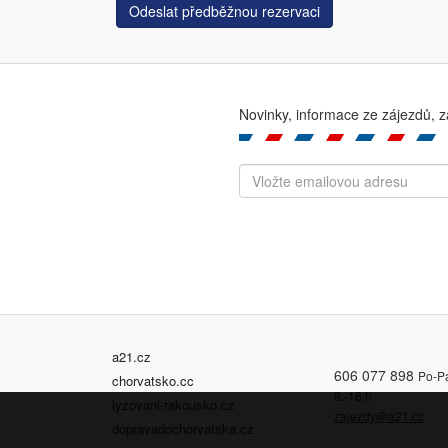
Odeslat předběžnou rezervaci
Novinky, informace ze zájezdů, z
a21.cz
606 077 898
Po-P
chorvatsko.cc
8.-16.h
lyzovani-rakousko.cz
zajezdy@a21.cz
dopravadochorvatska.cz