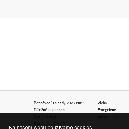
Poznávací zájezdy 2026-2027
Vleky
Důležité informace
Fotogalerie
Časté dotazy
webkamery
Dokumenty CK A21
Na našem webu používáme cookies