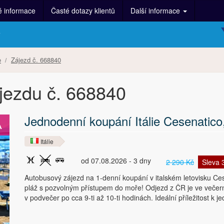
é informace
Časté dotazy klientů
Další informace
y
e
Zájezd č. 668840
ájezdu č. 668840
Jednodenní koupání Itálie Cesenatico,
A
Itálie
od 07.08.2026 - 3 dny
2 290 Kč
Sleva
Autobusový zájezd na 1-denní koupání v italském letovisku Ce
pláž s pozvolným přístupem do moře! Odjezd z ČR je ve večerní
v podvečer po cca 9-ti až 10-ti hodinách. Ideální příležitost 