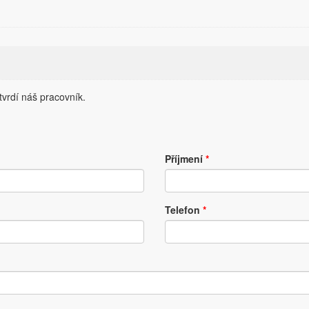
vrdí náš pracovník.
Příjmení
*
Telefon
*