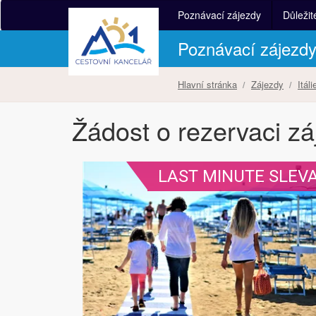
Poznávací zájezdy
Důležit
Poznávací zájezd
Hlavní stránka
Zájezdy
Itáli
Žádost o rezervaci z
LAST MINUTE SLEV