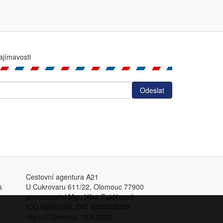
ajímavosti
Cestovní agentura A21
U Cukrovaru 611/22, Olomouc 77900
á
provozovatel Mgr. Věra Faldýnová
IČO 68903260, DIČ 6955055239
reg.o.ž.Olomouc 16.8.2000