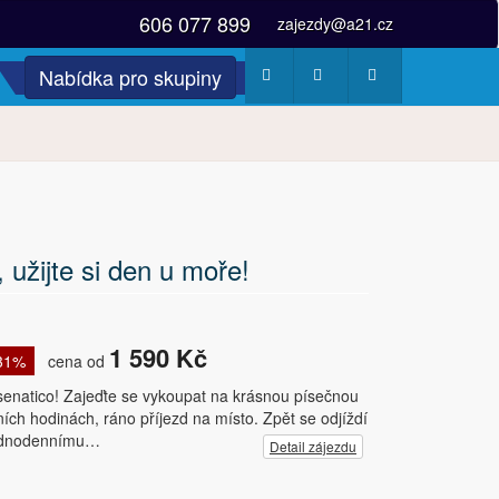
606 077 899
zajezdy@a21.cz
Nabídka pro skupiny
Počasí
Webkamery
Fotogalerie
 užijte si den u moře!
1 590 Kč
 31%
cena od
senatico! Zajeďte se vykoupat na krásnou písečnou
ch hodinách, ráno příjezd na místo. Zpět se odjíždí
k jednodennímu…
Detail zájezdu