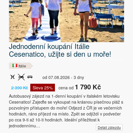
Jednodenní koupání Itálie
Cesenatico, užijte si den u moře!
Itálie
od 07.08.2026 - 3 dny
1 790 Kč
2 390 Kč
Sleva 25%
cena od
Autobusový zájezd na 1-denní koupání v italském letovisku
Cesenatico! Zajeďte se vykoupat na krásnou písečnou pláž s
pozvolným přístupem do moře! Odjezd z ČR je ve večerních
hodinách, ráno příjezd na místo. Zpět se odjíždí v podvečer
po cca 9-ti až 10-ti hodinách. Ideální příležitost k
jednodennímu…
Detail zájezdu