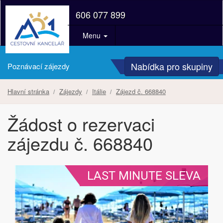
606 077 899
Menu
Nabídka pro skupiny
Poznávací zájezdy
Hlavní stránka
Zájezdy
Itálie
Zájezd č. 668840
Žádost o rezervaci
zájezdu č. 668840
LAST MINUTE SLEVA