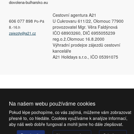
dovolena-bulharsko.eu
Cestovní agentura A21
606 077 898
U Cukrovaru 611/22, Olomouc 77900
Po-Pá
provozovatel Mgr. Věra Faldýnová
8.-16.h
IČO 68903260, DIČ 6955055239
zajezdy@a21.cz
reg.o.ž.Olomouc 16.8.2000
Výhradní prodejce zájezdů cestovní
kanceláře
A21 Holidays s.r.o., IČO 05391075
Na našem webu používáme cookies
Pokud lépe pochopíme, co vás zajímá, můžeme vám zobrazovat
přesně to, co hledáte. Cookies využíváme k analýze informací,
aby náš web dobře fungoval a mohli jsme ho dále zlepšovat.