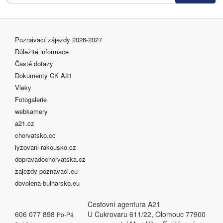
Poznávací zájezdy 2026-2027
Důležité informace
Časté dotazy
Dokumenty CK A21
Vleky
Fotogalerie
webkamery
a21.cz
chorvatsko.cc
lyzovani-rakousko.cz
dopravadochorvatska.cz
zajezdy-poznavaci.eu
dovolena-bulharsko.eu
Cestovní agentura A21
606 077 898
U Cukrovaru 611/22, Olomouc 77900
Po-Pá