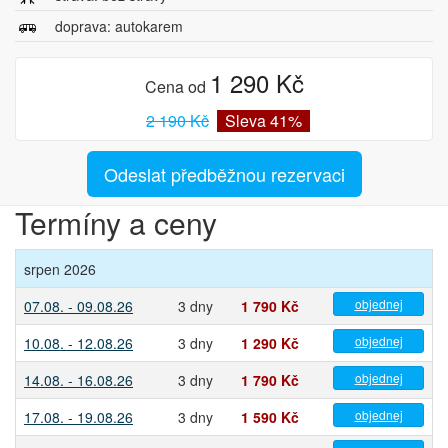
doprava: autokarem
1 290 Kč
Cena od
2 190 Kč
Sleva 41%
Odeslat předběžnou rezervaci
Termíny a ceny
srpen 2026
objednej
07.08. - 09.08.26
3 dny
1 790 Kč
objednej
10.08. - 12.08.26
3 dny
1 290 Kč
objednej
14.08. - 16.08.26
3 dny
1 790 Kč
objednej
17.08. - 19.08.26
3 dny
1 590 Kč