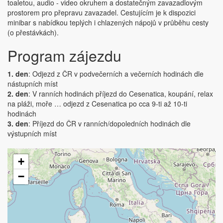
toaletou, audio - video okruhem a dostatečným zavazadlovým
prostorem pro přepravu zavazadel. Cestujícím je k dispozici
minibar s nabídkou teplých i chlazených nápojů v průběhu cesty
(o přestávkách).
Program zájezdu
1. den
: Odjezd z ČR v podvečerních a večerních hodinách dle
nástupních míst
2. den
: V ranních hodinách příjezd do Cesenatica, koupání, relax
na pláži, moře … odjezd z Cesenatica po cca 9-ti až 10-ti
hodinách
3. den
: Příjezd do ČR v ranních/dopoledních hodinách dle
výstupních míst
+
−