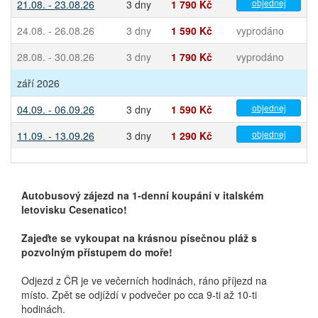
objednej
21.08. - 23.08.26
3 dny
1 790 Kč
24.08. - 26.08.26
3 dny
1 590 Kč
vyprodáno
28.08. - 30.08.26
3 dny
1 790 Kč
vyprodáno
září 2026
objednej
04.09. - 06.09.26
3 dny
1 590 Kč
objednej
11.09. - 13.09.26
3 dny
1 290 Kč
Autobusový zájezd na 1-denní koupání v italském
letovisku Cesenatico!
Zajeďte se vykoupat na krásnou písečnou pláž s
pozvolným přístupem do moře!
Odjezd z ČR je ve večerních hodinách, ráno příjezd na
místo. Zpět se odjíždí v podvečer po cca 9-ti až 10-ti
hodinách.