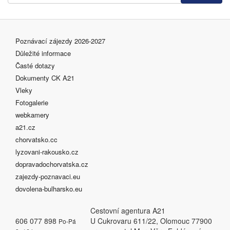
Poznávací zájezdy 2026-2027
Důležité informace
Časté dotazy
Dokumenty CK A21
Vleky
Fotogalerie
webkamery
a21.cz
chorvatsko.cc
lyzovani-rakousko.cz
dopravadochorvatska.cz
zajezdy-poznavaci.eu
dovolena-bulharsko.eu
Cestovní agentura A21
606 077 898
U Cukrovaru 611/22, Olomouc 77900
Po-Pá