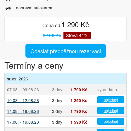
doprava: autokarem
1 290 Kč
Cena od
2 190 Kč
Sleva 41%
Odeslat předběžnou rezervaci
Termíny a ceny
srpen 2026
07.08. - 09.08.26
3 dny
1 790 Kč
vyprodáno
objednej
10.08. - 12.08.26
3 dny
1 290 Kč
objednej
14.08. - 16.08.26
3 dny
1 790 Kč
objednej
17.08. - 19.08.26
3 dny
1 590 Kč