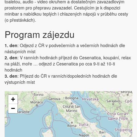
toaletou, audio - video okruhem a dostatečným zavazadlovým
prostorem pro přepravu zavazadel. Cestujícím je k dispozici
minibar s nabídkou teplých i chlazených nápojů v průběhu cesty
(o přestávkách).
Program zájezdu
1. den
: Odjezd z ČR v podvečerních a večerních hodinách dle
nástupních míst
2. den
: V ranních hodinách příjezd do Cesenatica, koupání, relax
na pláži, moře … odjezd z Cesenatica po cca 9-ti až 10-ti
hodinách
3. den
: Příjezd do ČR v ranních/dopoledních hodinách dle
výstupních míst
+
−