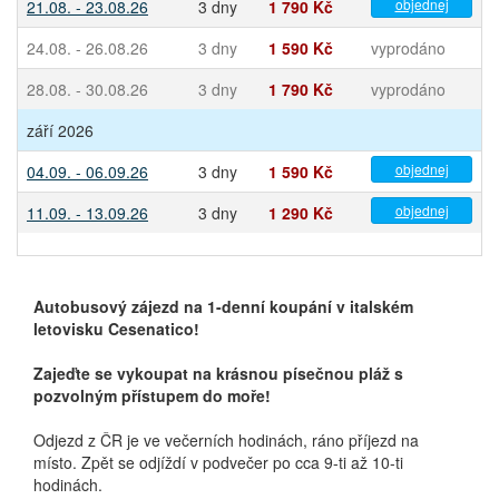
objednej
21.08. - 23.08.26
3 dny
1 790 Kč
24.08. - 26.08.26
3 dny
1 590 Kč
vyprodáno
28.08. - 30.08.26
3 dny
1 790 Kč
vyprodáno
září 2026
objednej
04.09. - 06.09.26
3 dny
1 590 Kč
objednej
11.09. - 13.09.26
3 dny
1 290 Kč
Autobusový zájezd na 1-denní koupání v italském
letovisku Cesenatico!
Zajeďte se vykoupat na krásnou písečnou pláž s
pozvolným přístupem do moře!
Odjezd z ČR je ve večerních hodinách, ráno příjezd na
místo. Zpět se odjíždí v podvečer po cca 9-ti až 10-ti
hodinách.