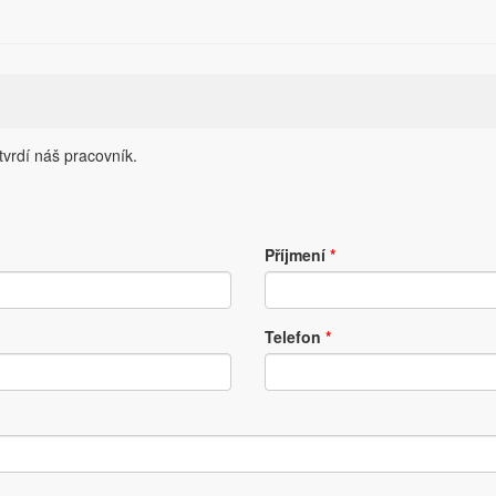
vrdí náš pracovník.
Příjmení
*
Telefon
*