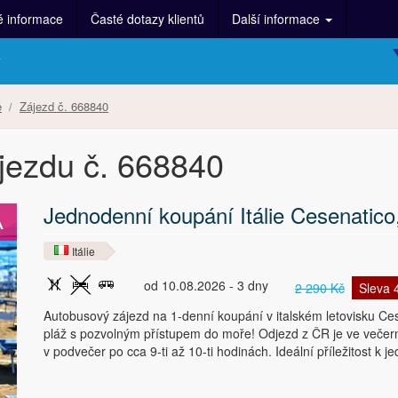
é informace
Časté dotazy klientů
Další informace
y
e
Zájezd č. 668840
ájezdu č. 668840
Jednodenní koupání Itálie Cesenatico,
A
Itálie
od 10.08.2026 - 3 dny
2 290 Kč
Sleva
Autobusový zájezd na 1-denní koupání v italském letovisku Ce
pláž s pozvolným přístupem do moře! Odjezd z ČR je ve večerní
v podvečer po cca 9-ti až 10-ti hodinách. Ideální příležitost 