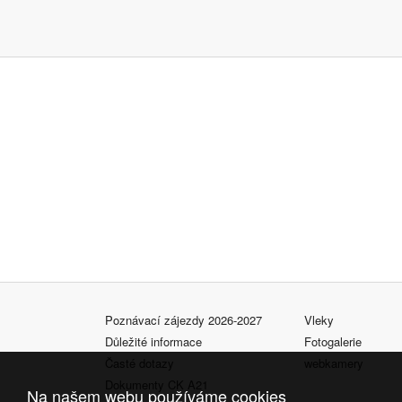
Poznávací zájezdy 2026-2027
Vleky
Důležité informace
Fotogalerie
Časté dotazy
webkamery
Dokumenty CK A21
Na našem webu používáme cookies