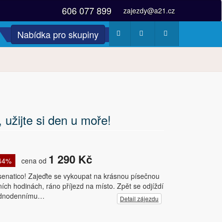
606 077 899
zajezdy@a21.cz
Nabídka pro skupiny
Počasí
Webkamery
Fotogalerie
 užijte si den u moře!
1 290 Kč
 44%
cena od
senatico! Zajeďte se vykoupat na krásnou písečnou
ch hodinách, ráno příjezd na místo. Zpět se odjíždí
k jednodennímu…
Detail zájezdu