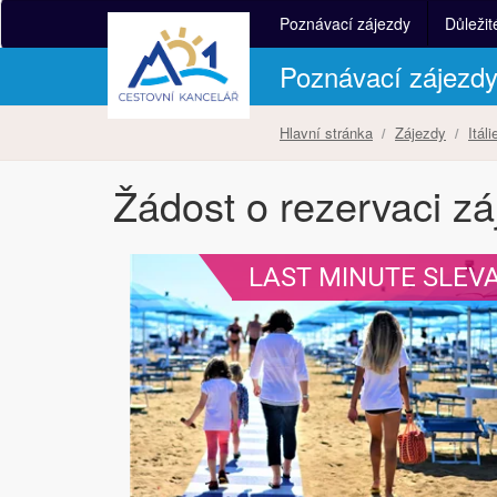
Poznávací zájezdy
Důležit
Poznávací zájezd
Hlavní stránka
Zájezdy
Itáli
Žádost o rezervaci z
LAST MINUTE SLEV