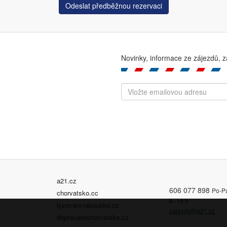
Odeslat předběžnou rezervaci
Novinky, informace ze zájezdů, z
a21.cz
606 077 898
Po-P
chorvatsko.cc
8.-16.h
lyzovani-rakousko.cz
zajezdy@a21.cz
dopravadochorvatska.cz