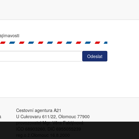
ajímavosti
Cestovní agentura A21
U Cukrovaru 611/22, Olomouc 77900
á
provozovatel Mgr. Věra Faldýnová
IČO 68903260, DIČ 6955055239
reg.o.ž.Olomouc 16.8.2000